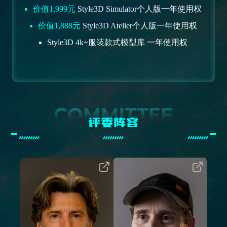
价值1,999元
Style3D Simulator个人版一年使用权
价值1,888元
Style3D Atelier个人版一年使用权
Style3D 4k+服装款式模型库 一年使用权
评委阵容
美国导演、编剧、视觉特效、动画
常驻澳大利亚的资深特效技术指导/
师、画家、雕塑家和音乐家第77届
设计师，在火焰、烟雾、流体及粒
奥斯卡最佳特效导演奖得主，好莱
子等特效模拟和程序化特效制作方
坞电影大师，奥斯卡最佳外语片、
面有丰富的经验
最佳动画片、最佳动画短片和最佳
曾在The Mill、Framestore和MPC等
短片奖评委
国际顶级工作室工作，客户囊括派
代表作有:《蜘蛛侠》、《蜘蛛侠
拉蒙影业公司、梅赛德斯奔驰、耐
2》、《透明人》、《玩具总动
克、《美国恐怖故事》等，精湛的
员》、《玩具总动员3》、《精灵鼠
Houdini制作技能让他在影视和广告