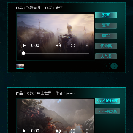
作品：
飞跃峡谷
作者：
未空
冠军
亚军
季军
优秀奖
人气奖
作品：
奇旅：中土世界
作者：
peanut
Style3D特别奖
Rodin特别奖