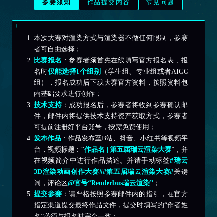
参赛须知
作品提交内容
常见问题
本次大赛对渲染方式与渲染器不做任何限制，参赛
者可自由选择；
比赛报名
：参赛者须首先在线填写官方报名表，报
名时
仅能选择1个组别
（学生组、专业组或者AIGC
组），报名成功后下载大赛官方资料，按照资料包
内基础要求进行创作；
技术支持
：成功报名后，参赛者将收到参赛确认邮
件，邮件内将提供技术支持资产获取方式，参赛者
可提前注册好平台账号，按需免费使用；
发布作品
：作品发布至B站、抖音、小红书等视频平
台，视频标题：“
作品名 | 第五届瑞云渲染大赛
”，并
在视频简介中进行作品描述。并请手动标签
#瑞云
3D渲染动画创作大赛##第五届瑞云渲染大赛#
关键
词，评论区
@官号“Renderbus瑞云渲染”
；
提交参赛
：请严格按照参赛邮件内的指引，在官方
指定渠道提交最终作品文件，提交时填写的“作者姓
名”必须与报名时完全一致；