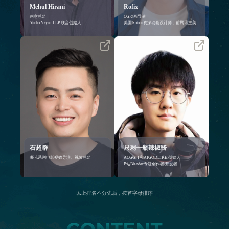
Mehul Hirani
Rofix
创意总监
CG动画导演
Studio Vsync LLP 联合创始人
美国Notion资深动画设计师，前腾讯主美
陕西省动漫游戏行业协会副会长、
是一个拥有超过340k粉丝专注于
陕西省西安市网络文艺家协会副会
Blender内容制作和插件设计的博
长
主，同时也是一个坚定的开源信仰
2025年经西安市委市政府、西安市
者
人才办评定为地方级领军人才
在Bender知识科普方面，从
哪吒系列电影视效导演、视效总监
Blender2.79开始，基于知识开源向
西安数字怪兽创始人、西安高新区
公众提供了超过400集以上的教程
动漫产业基地创始人
《黑铁骑士Ι》《黑铁骑士Ⅱ》以及
作为中国影视产业协会认证专家多
其他Blender相关知识内容
次担任金雀奖等行业奖项终审评委
在Blender工具开发方面，发起了
Github开源组织AIGODLIKE，主导
了Simple deform helper（简易形变
助手）、LJ-Studio（万物有灵
Studio）、Place helper（放置助
手）、Gesture helper（手势助
手）、Camera helper（相机助
石超群
只剩一瓶辣椒酱
手）、Light helper（灯光助手）、
哪吒系列电影视效导演、视效总监
ACGGIT和AIGODLIKE 创始人
Popoti align helper（对齐助手）、
B站Blender专题创作者/开发者
Ppi tools（ppi助手）等 Blender 工
具的设计
以上排名不分先后，按首字母排序