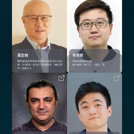
数谱研究院有限公司 创始人
于英国国⽴电影电视学院（National
数谱科技有限公司 创始人
Film and Television School）电影CG
环球数码创意控股有限公司
特效与合成调⾊技术专业，拥有超8
(8271.HK) 创始人及前任首席执行官
年影视CG后期工作经验
香港游戏产业协会 荣誉副会长
代表作品：《蚁人3》、《海王》、
香港电脑业总会 创始人及荣誉副会
《曼达洛人》、《鹰眼》、《长津
长
湖》、《长空之王》、《夺冠》、
国际数字文化科技联盟 创始人
《捉妖记2》、王者荣耀空空儿英雄
深圳大学 数字媒体科技研究院 创始
CG《诡戏》以及少司缘大司命英雄
人及前任院长
CG《再见有时》等
南洋理工大学大学 数字游戏技术研
究院 创始人及前任院长
2000年，他从美国聘来专家，与深
圳大学传播学院合办的IDMT（数字
媒体科技研究院）。该校是中国相
梁定雄
李所然
关培训领域的奠基者，亦培养了支
数码媒体及教育领域资深创业家及行业先
倍视传媒视效总监
援了《魔比斯环》制作的400名专才
锋，中国第一部全CG动画电影《魔比斯
参与制作《蚁人3》《海王》等
环》的制片人
在动画和视觉特效行业拥有超过30
CG动画导演、前腾讯主美，目前在
年的经验，始终致力于融合艺术、
美国Notion担任资深动画设计师，
制作与技术，不断拓展叙事边界。
毕业于UCLA（加州大学洛杉矶分
作为Studio Vsync LLP的联合创始
校）和RISD（罗德岛设计学院）
人，他如今继续引领着涵盖电影、
擅长VR动画（Quill），创作了首部
剧集及主题公园的全球CG项目，与
完全在VR里制作的短片动画，曾受
BBC、苹果TV、Netflix、狮门影业
邀在Facebook讲座以及登上3D Artist
和索尼影业等国际客户合作，自诩
杂志专栏
为破解难题的“赋能者”。他亦热衷
于人才培养，积极通过研讨会和行
业评审活动启迪下一代