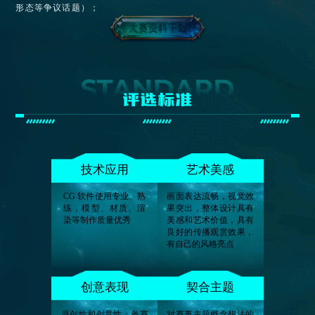
形态等争议话题）；
评选标准
技术应用
艺术美感
CG 软件使⽤专业、熟
画⾯表达流畅，视觉效
练，模型、材质、渲
果突出，整体设计具有
染等制作质量优秀
美感和艺术价值，具有
良好的传播观赏效果，
有自己的风格亮点
创意表现
契合主题
原创性和创意性：参赛
对赛事主题概念想法的