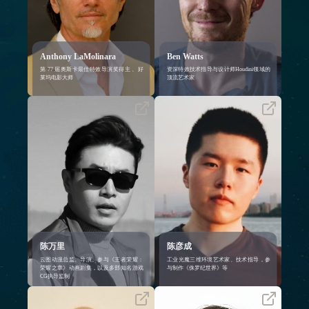
小弟》、《You Can, You Up》、
制作中游刃有余；此外，他还积极
《Triangle》《最终幻想》、《刀锋
推动行业知识分享，是SIGGRAPH
战士》、《霸王龙》等，以及《阿
等国际专业会议的常邀演讲嘉宾
凡达》的前期开发，Michael Jackson
的多部音乐片作品等
Anthony LaMolinara
Ben Watts
第 77 届奥斯卡最佳特效导演奖得主 、好
资深特效技术指导与设计师Houdini领域的
莱坞电影大师
顶流艺术家
现任广州云图动漫设计有限公司总
现任工业光魔通用艺术家
监、导演。参与多部知名游戏CG执
（Generalist Artist），毕业于伦敦艺
导监制工作，代表作品：长安妖世
术大学3D电脑动画专业
绘、浮生为卿歌、三国霸业、完美
具备丰富的影视特效制作经验，擅
世界、黎明之海等，并先后担任
长程序化建模、场景搭建、灯光合
《王者荣耀：荣耀之章》碎月篇3D
成、数字绘景及流程工具开发
动画项目总导演；《王者荣耀：荣
参与项目：包括《惊奇队长2》《速
耀之章》宝藏篇3D动画总导演；西
度与激情10》《角斗士2》《保罗纪
山居长篇3D番剧项目《梦塔》制作
世界》《星球大战：安多》《匹诺
总监，3D番剧《逆转次元》制作总
曹》（迪士尼）等多部国际影视作
监、执行导演
品，服务客户涵盖迪士尼、漫威、
环球影业、Netflix等；国内曾参与
《无忧渡》《焚城》《和平精英》
游戏广告、《OPPO手机》广告等项
目制作
陈万里
陈彦成
云图动漫总监、导演。参与《王者荣耀：
工业光魔三维环境艺术家、技术指导，参
荣耀之章》动画剧集，以及多部知名游戏
与制作《侏罗纪世界》等
CG执导监制
美数谱环球有限公司 创始人
现任倍视传媒视效总监，硕士毕业