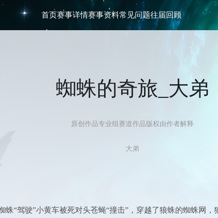
首页
赛事详情
赛事资料
常见问题
往届回顾
蜘蛛的奇旅_大弟
原创作品
专业组
赛道
作品版权由作者解释
大弟
蜘蛛“驾驶”小黄车被死对头苍蝇“撞击”，穿越了狼蛛的蜘蛛网