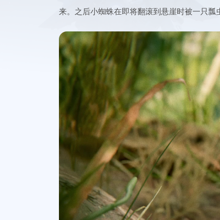
来。之后小蜘蛛在即将翻滚到悬崖时被一只瓢