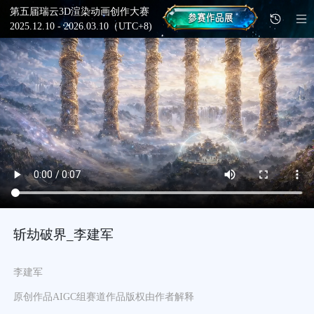
第五届瑞云3D渲染动画创作大赛
2025.12.10 - 2026.03.10（UTC+8)
斩劫破界_李建军
李建军
原创作品
AIGC组
赛道
作品版权由作者解释