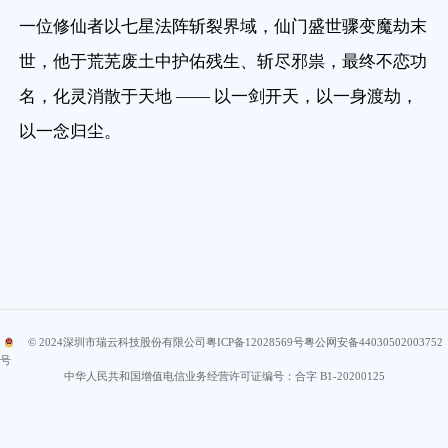
一位修仙者以七星法阵斩裂界域，仙门盛世骤变魔劫末
世，他于荒芜废土中护佑残生、斩尽邪祟，最终不恋功
名，化灵消散于天地 —— 以一剑开天，以一身渡劫，
以一念归尘。
© 2024
深圳市瑞云科技股份有限公司
粤ICP备12028569号
粤公网安备44030502003752
号
中华人民共和国增值电信业务经营许可证编号：合字 B1-20200125