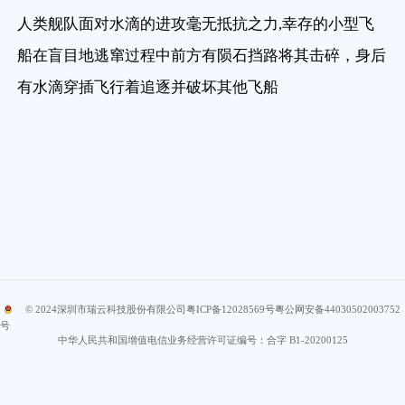
人类舰队面对水滴的进攻毫无抵抗之力,幸存的小型飞
船在盲目地逃窜过程中前方有陨石挡路将其击碎，身后
有水滴穿插飞行着追逐并破坏其他飞船
© 2024
深圳市瑞云科技股份有限公司
粤ICP备12028569号
粤公网安备44030502003752
号
中华人民共和国增值电信业务经营许可证编号：合字 B1-20200125