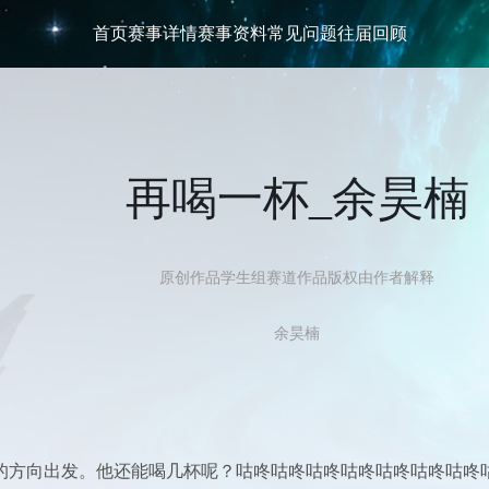
首页
赛事详情
赛事资料
常见问题
往届回顾
再喝一杯_余昊楠
原创作品
学生组
赛道
作品版权由作者解释
余昊楠
的方向出发。他还能喝几杯呢？咕咚咕咚咕咚咕咚咕咚咕咚咕咚