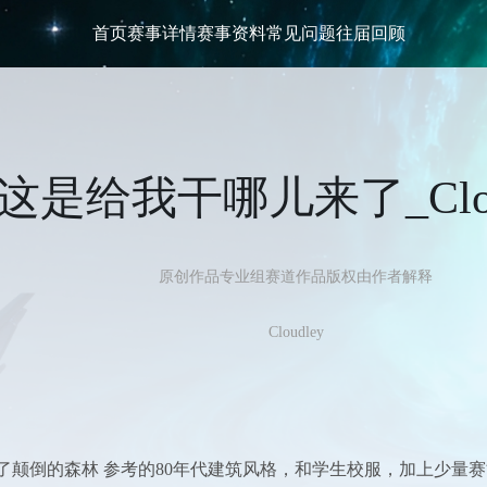
首页
赛事详情
赛事资料
常见问题
往届回顾
这是给我干哪儿来了_Clou
原创作品
专业组
赛道
作品版权由作者解释
Cloudley
了颠倒的森林 参考的80年代建筑风格，和学生校服，加上少量