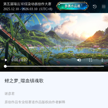
第五届瑞云3D渲染动画创作大赛
2025.12.10 - 2026.03.10（UTC+8)
鲤之梦_噬血镇魂歌
谢彦君
原创作品
专业组
赛道
作品版权由作者解释