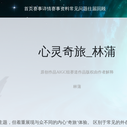
首页
赛事详情
赛事资料
常见问题
往届回顾
心灵奇旅_林蒲
原创作品
AIGC组
赛道
作品版权由作者解释
林蒲
旅’主题，但着重展现与众不同的内心‘奇旅’体验。 区别于常见