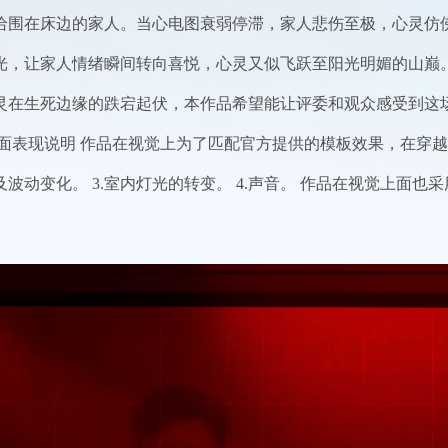
给围在床边的家人。当心电图衰弱停滞，家人悲伤至极，心灵仿
光，让家人情绪瞬间转向喜悦，心灵又似飞跃至阳光明媚的山巅
灵在生死边缘的跌宕起伏，本作品希望能让评委和观众感受到这
画面表现说明 作品在视觉上为了匹配官方提供的模板效果，在穿
颜色及波动变化。 3.室内灯光的转变。 4.声音。 作品在视觉上