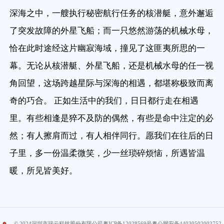
深海之中，一艘执行秘密航行任务的核潜艇，意外邂逅
了突发故障的外星飞船；而一只悠然游荡的机械水母，
恰在此时途经这片幽寂海域，撞见了这匪夷所思的一
幕。无论从核潜艇、外星飞船，还是机械水母的任一视
角回望，这场跨越星际与深海的相遇，都堪称极致而离
奇的巧合。 正如生活中的我们，日日都行走在相遇
里。有些相逢是猝不及防的偶然，有些是命中注定的必
然；有人擦肩而过，有人相伴同行。愿我们在往后的日
子里，多一份温柔微笑，少一丝琐碎烦恼，所遇皆温
暖，所见皆美好。
© 2024
深圳市瑞云科技股份有限公司
粤ICP备12028569号
粤公网安备44030502003752