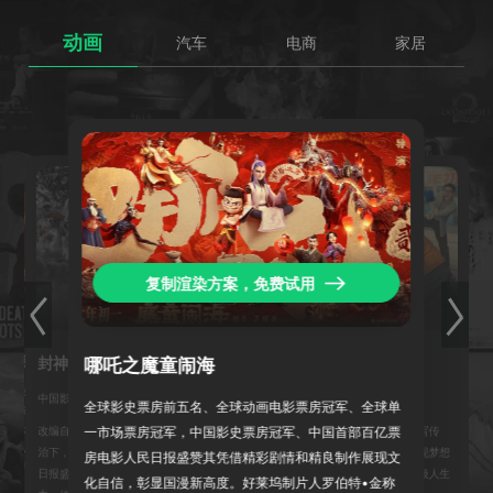
动画
汽车
电商
家居
复制渲染方案，免费试用
流浪地球2
封神第一部
飞驰人生2
哪吒之魔童闹海
根据刘慈欣同名小说改编，是《流浪地球》的前传，以
提出计划将建造1万座行星发动机的时代为背景，讲述
了“太阳危机”即将来袭，人类文明的延续将面临巨大挑
战。人类决定开启流浪地球计划，带着地球离开太阳
中国影史票房TOP28
中国影史票房TOP18
全球影史票房前五名、全球动画电影票房冠军、全球单
改编自《封神演义》，讲述商王殷寿与狐妖妲己暴虐统
治下，姬发等人反抗暴政，引发三界战争的故事。人民
日报盛赞它以精良制作和精彩剧情，展现中国神话魅
影片讲述巴音布鲁克夺冠后，张弛与孙宇强为续写传
一市场票房冠军，中国影史票房冠军、中国首部百亿票
奇，开启新征程。人民日报盛赞它以喜剧视角展现梦想
房电影人民日报盛赞其凭借精彩剧情和精良制作展现文
系，寻找新家园的故事。
力量，让观众在欢笑中感受热血与希望，传递积极人生
化自信，彰显国漫新高度。好莱坞制片人罗伯特•金称