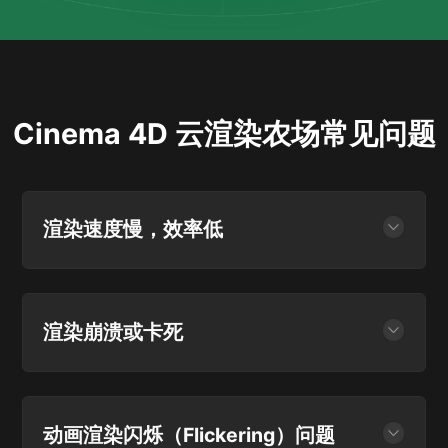
Cinema 4D
云渲染农场常见问题
渲染速度慢，效率低
● 为什么C4D渲染动画序列特别慢？如何优化？
C4D渲染动画序列慢的原因包括场景复杂度过高、渲染设
置过高及硬件性能不足。
渲染崩溃或卡死
优化方法有：优化场景，减少模型多边形数量、优化纹理
● 为什么渲染复杂场景时C4D崩溃或无响应？如何排查内
分辨率等；调整渲染设置，降低抗锯齿等参数；升级硬
存不足或显卡（GPU）问题？
件；使用分布式渲染或云渲染；优化材质和光源。
C4D渲染复杂场景崩溃或无响应多因内存、显卡不足或软
动画渲染闪烁（Flickering）问题