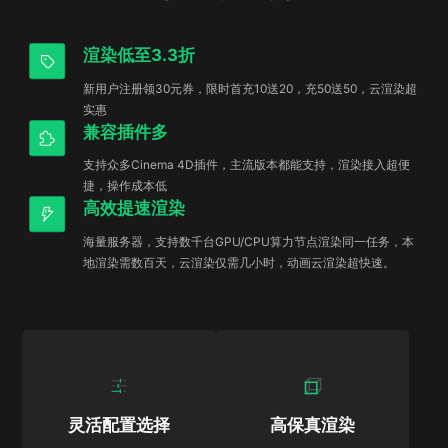
渲染低至3.3折
新用户注册领30元券，限时首充10送20，充50送50，云渲染超
实惠
兼容插件多
支持众多Cinema 4D插件，主流版本都能支持，渲染接入超便
捷，操作成本低
高效提速渲染
海量服务器，支持数千台GPU/CPU算力节点渲染同一任务，本
地渲染需数百天，云渲染仅需几小时，动画云渲染超快速。
灵活配置选择
高保真渲染