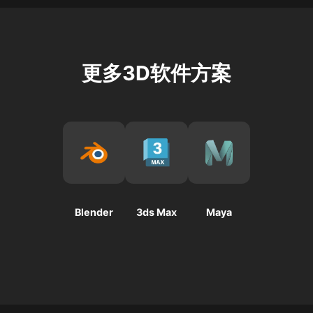
存工程。
2. 优化场景，删除不必要的对象，合并多个对象，使用
低多边形模型或削减细节；
本地渲染正常但渲染农场报错，常见原因是插件缺失或版
本不匹配、软件版本不兼容、文件路径错误或渲染设置差
3. 优化材质和纹理，使用合理的材质，选择合适的纹理
异。需确认农场支持的软件和插件版本，确保文件路径正
分辨率；
更多3D软件方案
确，检查渲染设置。
4. 调整渲染设置，降低渲染分辨率和样本数，减少反射
以下是打包 C4D 项目以提交到 Renderbus 等渲染农场
次数和阴影质量；
的方法，以及本地渲染正常但渲染农场报错的原因和解决
5. 使用代理对象或级别细节（LOD）技术；
方法：
6. 启用多线程渲染；
打包 C4D 项目的方法
7. 使用分布式渲染或云渲染服务；
1. 使用自带打包功能 ：点击 C4D 顶部菜单的 “文件”，选
择 “打包”，在弹出的窗口中设置好保存路径，点击 “打包”
8. 定期更新C4D和显卡驱动程序。
按钮，等待打包完成即可。
Blender
3ds Max
Maya
2. 检查贴图路径 ：在 “窗口 - 贴图管理器” 或 “窗口 - 项
目资产检查器” 中，查看贴图是否正确加载，出现打 × 的
可右键选择 “修复路径” 重新指定路径。
3. 保存工程 ：在菜单中点击 “文件 - 保存工程（包含资
源）”，设置保存路径和工程名称后保存。