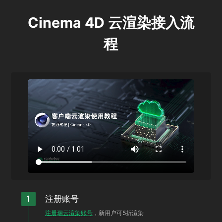
Cinema 4D
云渲染接入流
程
多端提交
一机多帧
支持修改分辨率
场次支持
1
注册账号
注册瑞云渲染账号
，新用户可5折渲染