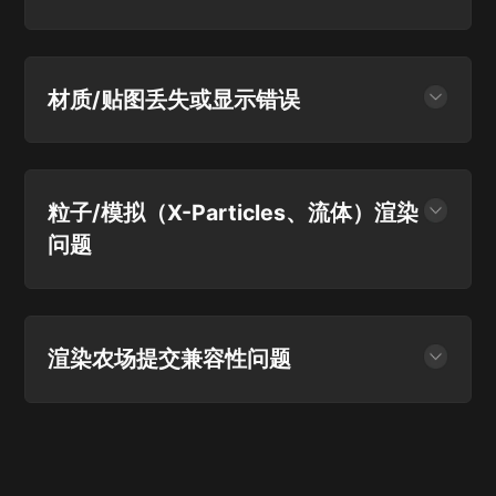
件冲突。排查内存不足可监控使用情况并优化场景，显卡
问题需更新驱动并检查兼容性。其他方面，要检查文件、
● 为什么渲染的动画序列出现噪点闪烁或光影不稳定？如
插件，优化软件设置，或升级硬件。
何调整采样（Sampling）和降噪（Denoising）设置？
1. 提高总采样数量（Max samples）以及各个通道的采
材质/贴图丢失或显示错误
样次数(Specluar depth)。
● 为什么渲染时材质变黑或贴图不显示？如何修复贴图路
2. 调整光照和阴影设置，优化光照参数，提高阴影采样
径（使用“Reload Textures”或项目资产管理）？
精度。
C4D渲染时材质变黑或贴图不显示，可能是贴图路径丢
粒子/模拟（X-Particles、流体）渲染
3. 整体的GI（GI clamp）设置的过高过低建议设置为
失、材质设置错误、光照不当、贴图映射错误或渲染设置
10。
问题
问题。修复贴图路径可用以下方法：
4. 场景内有使用运动图形克隆的时候，保证场景可以正
● 为什么粒子或流体渲染异常（如透明错误或闪烁）？如
1. 项目资产管理器：在 “窗口 - 项目资产管理器” 中，右
常渲染的前提下使用Instance的模式，可以避免农场闪烁
何优化复杂模拟数据的渲染效率？
键选择所有丢失贴图，找到存在的贴图文件夹 再点击重
的情况。
新链接。
粒子或流体渲染异常（如透明错误或闪烁）可能由材质设
渲染农场提交兼容性问题
5. 场景设置的帧速率与渲染器设置的保持一致。
置不当、模拟参数不合理、渲染器设置不正确或纹理贴图
2. Reload Textures 插件：安装后点击插件按钮一键重
路径错误导致。
载贴图。
● 如何打包C4D项目（含插件、资产）以提交到
Renderbus等渲染农场？为什么本地渲染正常，但渲染农
优化复杂模拟数据的渲染效率可尝试以下方法：
场报错（如插件缺失或版本不匹配）？
1. 简化模拟数据，减少粒子数量或流体的分辨率；
打包 C4D 项目可使用自带打包功能、检查贴图路径并保