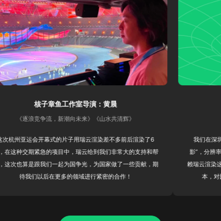
核子章鱼工作室导演：黄晨
幻鲨文
逐浪竞争流，新潮向未来》《山水共清辉》
运会开幕式的片子用瑞云渲染差不多前后渲染了6
我们在深圳盐田打造
交期紧急的项目中，瑞云给到我们非常大的支持和帮
影”，分辨率极高，仅正
算是跟我们一起为国争光，为国家做了一些贡献，期
赖瑞云渲染这样的渲染
我们以后在更多的领域进行紧密的合作！
本，对比来看，