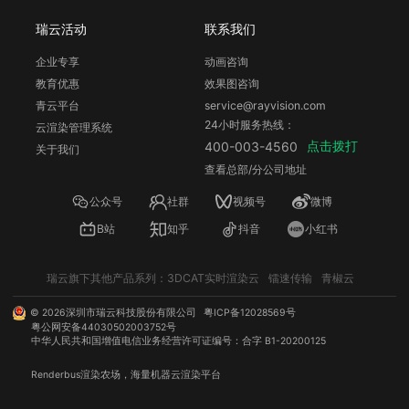
本地渲染正常但渲染农场报错的原因及解决方法
瑞云活动
联系我们
1. 插件缺失或版本不匹配 ：本地使用的插件在渲染农场
企业专享
动画咨询
可能未安装或版本不同，需确保农场支持项目所用的
教育优惠
效果图咨询
C4D 版本和插件版本，必要时可将插件一并提交或联系
青云平台
service@rayvision.com
农场技术支持人员。
24小时服务热线：
云渲染管理系统
2. 软件版本不兼容 ：在最新 C4D 版本中创建的文件可
点击拨打
400-003-4560
关于我们
能无法在旧版本中正确打开，提交任务前要确认农场的
查看总部/分公司地址
C4D 版本与本地一致或更高，但不宜高太多。
公众号
社群
视频号
微博
3. 文件路径问题 ：C4D 项目中的文件路径错误，如纹
B站
知乎
抖音
小红书
理、贴图等资源文件路径错误，会导致渲染农场找不到资
源。提交前需确保所有资源文件路径正确，避免使用特殊
字符或空格。
瑞云旗下其他产品系列：
3DCAT实时渲染云
镭速传输
青椒云
4. 渲染设置差异 ：本地和农场的渲染设置可能存在差
©
2026
深圳市瑞云科技股份有限公司
粤ICP备12028569号
异，如渲染层模式、渲染器设置等。可在 Renderbus 客
粤公网安备44030502003752号
户端更改渲染层模式，确保与农场设置一致，同时检查渲
中华人民共和国增值电信业务经营许可证编号：合字 B1-20200125
染设置面板中的各项设置。
Renderbus
渲染农场
，海量机器
云渲染
平台