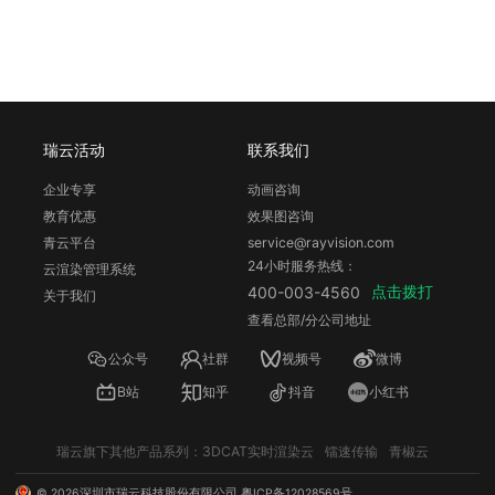
瑞云活动
联系我们
企业专享
动画咨询
教育优惠
效果图咨询
青云平台
service@rayvision.com
24小时服务热线：
云渲染管理系统
点击拨打
400-003-4560
关于我们
查看总部/分公司地址
公众号
社群
视频号
微博
B站
知乎
抖音
小红书
瑞云旗下其他产品系列：
3DCAT实时渲染云
镭速传输
青椒云
©
2026
深圳市瑞云科技股份有限公司
粤ICP备12028569号