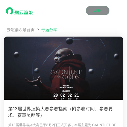
注册
动画渲染
动画渲染
动画渲染
动画渲染
动画渲染
动画渲染
首页
专题分享
云渲染农场首页
效果图渲染
效果图渲染
效果图渲染
效果图渲染
效果图渲染
效果图渲染
Maya云渲染方案
Maya云渲染方案
Maya云渲染方案
Maya云渲染方案
Maya云渲染方案
Maya云渲染方案
产品服务
云制作
云制作
云制作
云制作
云制作
云制作
3ds Max云渲染方案
3ds Max云渲染方案
3ds Max云渲染方案
3ds Max云渲染方案
3ds Max云渲染方案
3ds Max云渲染方案
云渲染管理系统
云渲染管理系统
云渲染管理系统
云渲染管理系统
云渲染管理系统
云渲染管理系统
解决方案
Cinema 4D云渲染方案
Cinema 4D云渲染方案
Cinema 4D云渲染方案
Cinema 4D云渲染方案
Cinema 4D云渲染方案
Cinema 4D云渲染方案
瑞兔百宝箱
瑞兔百宝箱
瑞兔百宝箱
瑞兔百宝箱
瑞兔百宝箱
瑞兔百宝箱
动画价格
动画价格
动画价格
动画价格
动画价格
动画价格
价格
Blender 云渲染方案
Blender 云渲染方案
Blender 云渲染方案
Blender 云渲染方案
Blender 云渲染方案
Blender 云渲染方案
AI视频插帧
AI视频插帧
AI视频插帧
AI视频插帧
AI视频插帧
AI视频插帧
效果图价格
效果图价格
效果图价格
效果图价格
效果图价格
效果图价格
案例
Maya AI渲染方案
Maya AI渲染方案
Maya AI渲染方案
Maya AI渲染方案
Maya AI渲染方案
Maya AI渲染方案
云制作价格
云制作价格
云制作价格
云制作价格
云制作价格
云制作价格
新闻资讯
新闻资讯
新闻资讯
新闻资讯
新闻资讯
新闻资讯
资讯&赛事
渲染百科
渲染百科
渲染百科
渲染百科
渲染百科
渲染百科
云渲染优惠攻略
云渲染优惠攻略
云渲染优惠攻略
云渲染优惠攻略
云渲染优惠攻略
云渲染优惠攻略
渲染大赛
渲染大赛
渲染大赛
渲染大赛
渲染大赛
渲染大赛
特惠专区
第13届世界渲染大赛参赛指南（附参赛时间、参赛要
青云平台
青云平台
青云平台
青云平台
青云平台
青云平台
求、赛事奖励等）
泛CG交流会
泛CG交流会
泛CG交流会
泛CG交流会
泛CG交流会
泛CG交流会
关于我们
教育优惠
教育优惠
教育优惠
教育优惠
教育优惠
教育优惠
第13届世界渲染大赛已于8月2日正式开赛，本届主题为 GAUNTLET OF