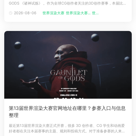
GODS 《诸神试炼》 。作为全球CG创作者关注的3D创作赛事，本届比赛
下载
不仅考验动画与渲染能力，还加入了TCG卡牌元素，参赛者需要同时完成
动画客户端
动画客户端
动画客户端
动画客户端
动画客户端
动画客户端
2026-08-06
世界渲染大赛
世界渲染大赛...
世界渲染大赛...
3D动画和2D卡牌作品。一、参赛时间安排本届赛事关键时间如下：开赛
时间：北京时间 2026 年 8 月 2 日 00:00投
效果图客户端
效果图客户端
效果图客户端
效果图客户端
效果图客户端
效果图客户端
帮助/教程
登录
第13届世界渲染大赛官网地址在哪里？参赛入口与信息
整理
最近第13届世界渲染大赛正式开赛，很多 3D 创作者、CG 学生和动画爱
好者都在关注本届赛事的主题、规则和投稿方式。对于准备参赛的人来