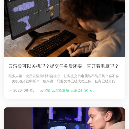
云渲染可以关机吗？提交任务后还要一直开着电脑吗？
很多人第一次用云渲染时都会担心：任务提交后电脑能不能关机？会不会
一关机渲染就中断？一般来说，只要文件已经成功上传、任务已经开始在
平台服务器端运行， 云渲染任务就不依赖本地电脑持续开机。1、云渲染
2026-08-05
云渲染
云渲染农场
云渲染厂家
云渲染服务
提交任务后能不能关机？正常情况下，专业 云渲染 平台的任务是在远程服
务器上执行的。也就是说，你的电脑主要负责上传工程文件、提交参数和
下载结果，并不