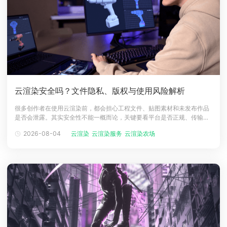
云渲染安全吗？文件隐私、版权与使用风险解析
很多创作者在使用云渲染前，都会担心工程文件、贴图素材和未发布作品
是否会泄露。其实安全性不能一概而论，关键要看平台是否正规、传输是
否加密、权限管理是否完善，以及用户自身是否做好文件整理和风险控
2026-08-04
云渲染
云渲染服务
云渲染农场
制。1、云渲染安全性取决于平台机制正规 云渲染 平台通常会有账号权
限、任务隔离、数据加密传输和服务器安全管理机制，目的是保障用户上
传的工程文件不被随意