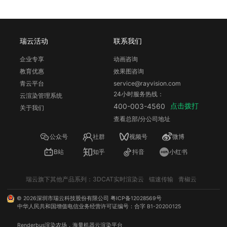
瑞云活动
联系我们
企业专享
动画咨询
教育优惠
效果图咨询
青云平台
service@rayvision.com
24小时服务热线：
云渲染管理系统
点击拨打
400-003-4560
关于我们
查看总部/分公司地址
公众号
社群
视频号
微博
B站
知乎
抖音
小红书
瑞云旗下其他产品系列：
3DCAT实时渲染云
镭速传输
青椒云
©
2026
深圳市瑞云科技股份有限公司
粤ICP备12028569号
中华人民共和国增值电信业务经营许可证编号：合字 B1-20200125
Renderbus
渲染农场
，海量机器
云渲染
平台