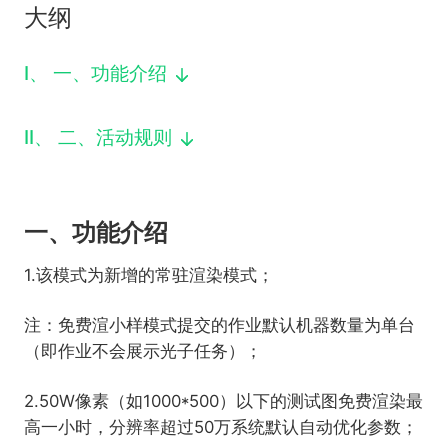
大纲
下载
动画客户端
动画客户端
动画客户端
动画客户端
动画客户端
动画客户端
效果图客户端
效果图客户端
效果图客户端
效果图客户端
效果图客户端
效果图客户端
I
、
一、功能介绍
帮助/教程
登录
II
、
二、活动规则
一、功能介绍
1.该模式为新增的常驻渲染模式；
注：免费渲小样模式提交的作业默认机器数量为单台
（即作业不会展示光子任务）；
2.50W像素（如1000*500）以下的测试图免费渲染最
高一小时，分辨率超过50万系统默认自动优化参数；