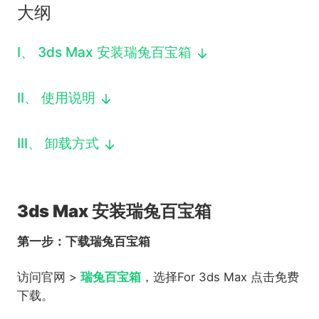
大纲
下载
动画客户端
动画客户端
动画客户端
动画客户端
动画客户端
动画客户端
效果图客户端
效果图客户端
效果图客户端
效果图客户端
效果图客户端
效果图客户端
I
、
3ds Max 安装瑞兔百宝箱
帮助/教程
登录
II
、
使用说明
III
、
卸载方式
3ds Max 安装瑞兔百宝箱
第一步：下载瑞兔百宝箱
访问官网 >
瑞兔百宝箱
，选择For 3ds Max 点击免费
下载。