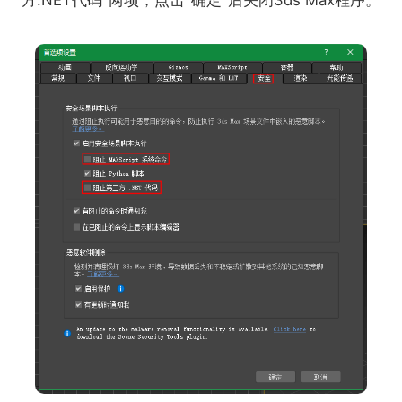
方.NET代码"两项，点击"确定"后关闭3ds Max程序。