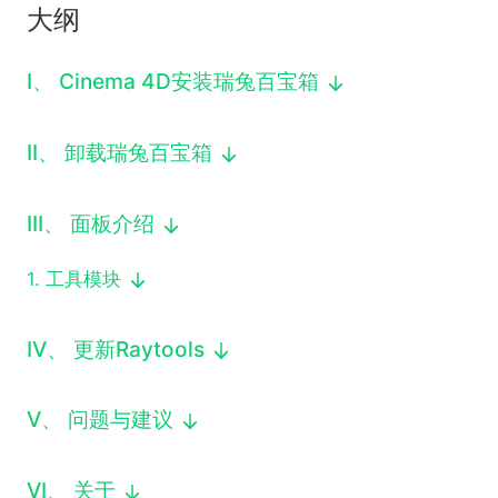
大纲
下载
动画客户端
动画客户端
动画客户端
动画客户端
动画客户端
动画客户端
效果图客户端
效果图客户端
效果图客户端
效果图客户端
效果图客户端
效果图客户端
I
、
Cinema 4D安装瑞兔百宝箱
帮助/教程
登录
II
、
卸载瑞兔百宝箱
III
、
面板介绍
1
.
工具模块
IV
、
更新Raytools
V
、
问题与建议
VI
、
关于