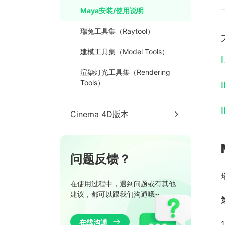
Maya安装/使用说明
模型整理
瑞兔工具集（Raytool）
灯光相机整理
建模工具集（Model Tools）
I
文件处理
渲染灯光工具集（Rendering
Tools）
I
I
Cinema 4D版本
Cinema 4D安装/使用说明
问题反馈？
建模（Buildings）
命令（Commands）
在使用过程中，遇到问题或有其他
建议，都可以跟我们沟通哦~
GUI工具
在线沟通