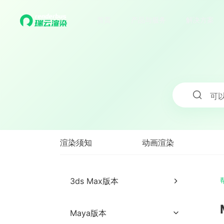
首页
产品与服务
解决方案
可
渲染须知
动画渲染
3ds Max版本
3ds Max安装/使用说明
Maya版本
材质贴图整理