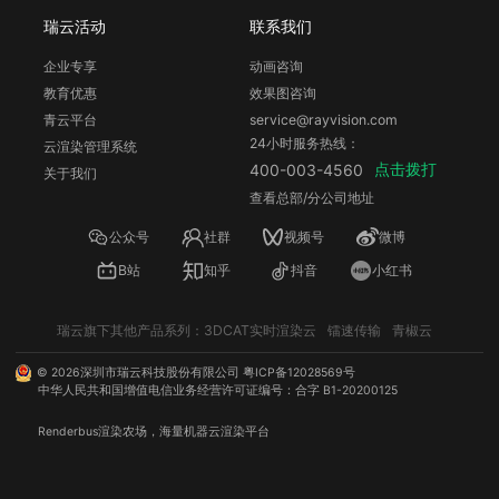
瑞云活动
联系我们
企业专享
动画咨询
教育优惠
效果图咨询
青云平台
service@rayvision.com
24小时服务热线：
云渲染管理系统
点击拨打
400-003-4560
关于我们
查看总部/分公司地址
公众号
社群
视频号
微博
B站
知乎
抖音
小红书
瑞云旗下其他产品系列：
3DCAT实时渲染云
镭速传输
青椒云
©
2026
深圳市瑞云科技股份有限公司
粤ICP备12028569号
中华人民共和国增值电信业务经营许可证编号：合字 B1-20200125
Renderbus
渲染农场
，海量机器
云渲染
平台