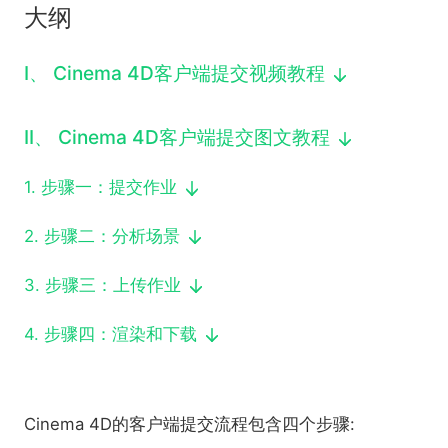
大纲
下载
动画客户端
动画客户端
动画客户端
动画客户端
动画客户端
动画客户端
效果图客户端
效果图客户端
效果图客户端
效果图客户端
效果图客户端
效果图客户端
I
、
Cinema 4D客户端提交视频教程
帮助/教程
登录
II
、
Cinema 4D客户端提交图文教程
1
.
步骤一：提交作业
2
.
步骤二：分析场景
3
.
步骤三：上传作业
4
.
步骤四：渲染和下载
Cinema 4D的客户端提交流程包含四个步骤: