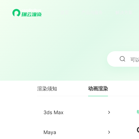
首页
产品与服务
解决方案
可
动画渲染
渲染须知
3ds Max
3ds Max网页提交教程
Maya
3ds Max客户端提交教程