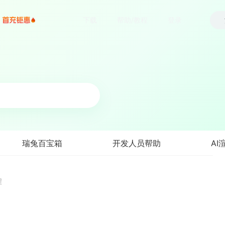
下载
帮助/教程
登录
瑞兔百宝箱
开发人员帮助
AI
程