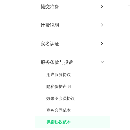
提交准备
注册账户
计费说明
账户充值
动画用户计费说明
网络要求
实名认证
动画用户会员机制
内网提交作业教程
实名认证入口
效果图用户计费说明
服务条款与投诉
个人与企业认证的区别
效果图用户会员机制
用户服务协议
个人实名认证步骤
隐私保护声明
企业实名认证步骤
效果图会员协议
变更实名认证
商务合同范本
实名认证FAQ
保密协议范本