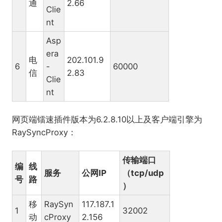
通
2.66
Clie
nt
Asp
era
电
202.101.9
6
-
60000
信
2.83
Clie
nt
网页端镭速插件版本为6.2.8.10以上及客户端引擎为
RaySyncProxy：
传输端口
编
线
服务
公网IP
（tcp/udp
号
路
）
移
RaySyn
117.187.1
1
32002
动
cProxy
2.156