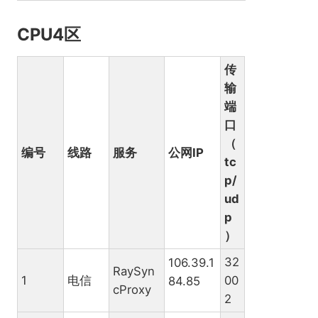
CPU4区
传
输
端
口
（
编号
线路
服务
公网IP
tc
p/
ud
p
）
32
106.39.1
RaySyn
1
电信
00
84.85
cProxy
2