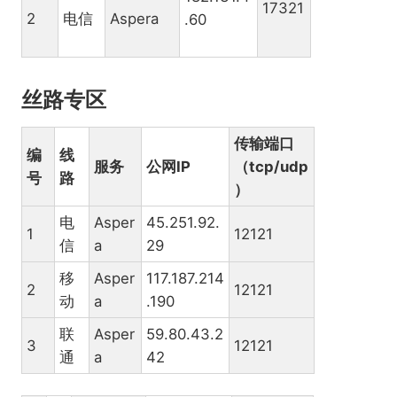
17321
2
电信
Aspera
.60
丝路专区
传输端口
编
线
服务
公网IP
（tcp/udp
号
路
）
电
Asper
45.251.92.
1
12121
信
a
29
移
Asper
117.187.214
2
12121
动
a
.190
联
Asper
59.80.43.2
3
12121
通
a
42