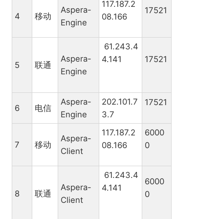
117.187.2
Aspera-
17521
4
移动
08.166
Engine
61.243.4
Aspera-
4.141
17521
5
联通
Engine
Aspera-
202.101.7
17521
6
电信
Engine
3.7
117.187.2
6000
Aspera-
7
移动
08.166
0
Client
61.243.4
6000
Aspera-
4.141
8
联通
0
Client