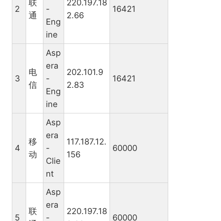
联
220.197.18
2
-
16421
通
2.66
Eng
ine
Asp
era
电
202.101.9
3
-
16421
信
2.83
Eng
ine
Asp
era
移
117.187.12.
4
-
60000
动
156
Clie
nt
Asp
era
联
220.197.18
5
-
60000