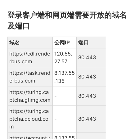
登录客户端和网页端需要开放的域名
及端口
域名
公网IP
端口
https://cdl.rende
120.55.
80,443
rbus.com
27.57
https://task.rend
8.137.55
80,443
erbus.com
.135
https://turing.ca
-
80,443
ptcha.gtimg.com
https://turing.ca
ptcha.qcloud.co
-
80,443
m
https://account.r
8.137.55