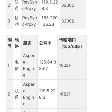
联
RaySyn
119.5.22
2
32002
通
cProxy
8.3
移
RaySyn
183.220
3
32002
动
cProxy
.36.28
编
线
传输端口
服务
公网IP
号
路
（tcp/udp）
Asper
电
a-
125.64.3
1
16221
信
Engin
3.67
e
Asper
联
a-
119.5.22
2
16221
通
Engin
8.3
e