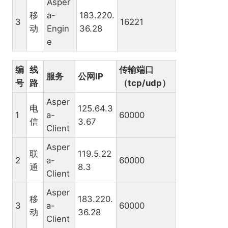
Asper
移
a-
183.220.
3
16221
动
Engin
36.28
e
编
线
传输端口
服务
公网IP
号
路
（tcp/udp）
Asper
电
125.64.3
1
a-
60000
信
3.67
Client
Asper
联
119.5.22
2
a-
60000
通
8.3
Client
Asper
移
183.220.
3
a-
60000
动
36.28
Client