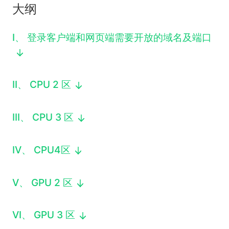
大纲
下载
动画客户端
动画客户端
动画客户端
动画客户端
动画客户端
动画客户端
效果图客户端
效果图客户端
效果图客户端
效果图客户端
效果图客户端
效果图客户端
I
、
登录客户端和网页端需要开放的域名及端口
帮助/教程
登录
II
、
CPU 2 区
III
、
CPU 3 区
IV
、
CPU4区
V
、
GPU 2 区
VI
、
GPU 3 区