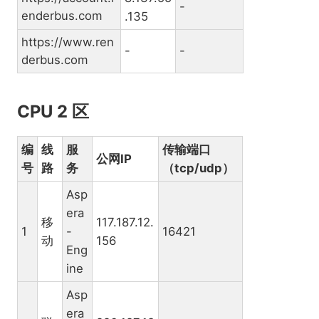
-
enderbus.com
.135
https://www.ren
-
-
derbus.com
CPU 2 区
编
线
服
传输端口
公网IP
号
路
务
（tcp/udp）
Asp
era
移
117.187.12.
1
-
16421
动
156
Eng
ine
Asp
era