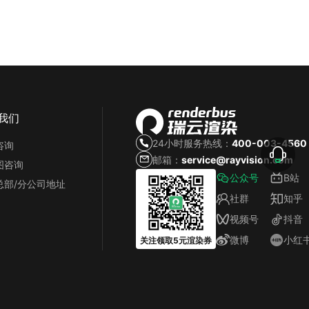
我们
24小时服务热线：
400-003-4560
咨询
邮箱：
service@rayvision.com
图咨询
公众号
B站
总部/分公司地址
社群
知乎
视频号
抖音
微博
小红
关注领取5元渲染券