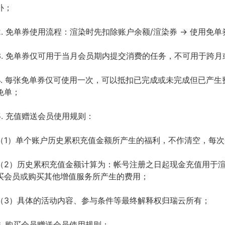
补；
2. 免单券使用流程：渲染时先扣除账户余额/渲染券 → 使用免单
3. 免单券仅可用于当月会员期内提交消费的任务，不可用于跨
4. 每张免单券仅可使用一次，可以抵扣已完成或未完成但已产
免单；
5. 充值赠送会员使用规则：
（1）单个账户历史累积充值金额所产生的福利，不作清空，每
（2）历史累积充值金额计算为：帐号注册之日起现金充值用于
买会员或购买其他增值服务所产生的费用；
（3）具体的活动内容、参与条件等最终解释权归瑞云所有；
6. 购买会员赠送会员使用规则：