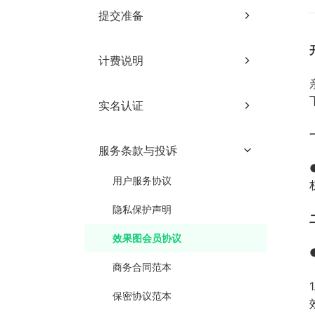
提交准备
注册账户
计费说明
账户充值
动画用户计费说明
网络要求
实名认证
动画用户会员机制
内网提交作业教程
实名认证入口
效果图用户计费说明
服务条款与投诉
个人与企业认证的区别
效果图用户会员机制
用户服务协议
个人实名认证步骤
隐私保护声明
企业实名认证步骤
效果图会员协议
变更实名认证
商务合同范本
实名认证FAQ
保密协议范本