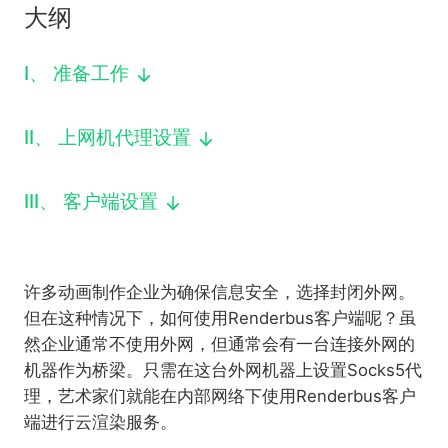
大纲
下载
动画客户端
动画客户端
动画客户端
动画客户端
动画客户端
动画客户端
效果图客户端
效果图客户端
效果图客户端
效果图客户端
效果图客户端
效果图客户端
I
、
准备工作
帮助/教程
登录
II
、
上网机代理设置
III
、
客户端设置
许多动画制作企业为确保信息安全，选择封闭外网。
但在这种情况下，如何使用Renderbus客户端呢？虽
然企业通常不使用外网，但通常会有一台连接外网的
机器作为桥梁。只需在这台外网机器上设置Socks5代
理，艺术家们就能在内部网络下使用Renderbus客户
端进行云渲染服务。