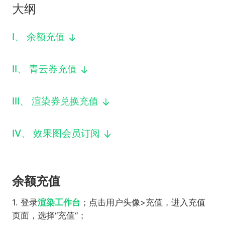
大纲
下载
动画客户端
动画客户端
动画客户端
动画客户端
动画客户端
动画客户端
效果图客户端
效果图客户端
效果图客户端
效果图客户端
效果图客户端
效果图客户端
I
、
余额充值
帮助/教程
登录
II
、
青云券充值
III
、
渲染券兑换充值
IV
、
效果图会员订阅
余额充值
1. 登录
渲染工作台
；点击用户头像>充值，进入充值
页面，选择“充值“；