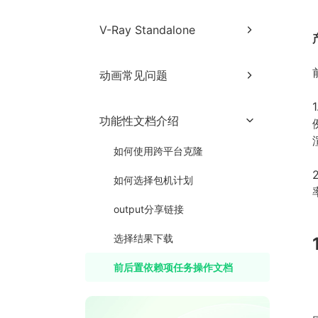
Unreal Engine网页端提交教程
V-Ray Standalone
Unreal Engine客户端提交教程
V-Ray Standalone网页端提交
Unreal Engine常见分析错误与
动画常见问题
教程
解决方法
V-Ray Standalone常见出图异
动画客户端常见问题
1
常与解决方法
功能性文档介绍
客户端登录异常
网页端常见问题
如何使用跨平台克隆
客户端传输异常
网页端镭速插件常见问题
如何选择包机计划
作业监控
客户端其他常见异常
网页端其他常见问题
output分享链接
网页端上传
客户端常见作业分析异常
与解决方法
选择结果下载
其他常见问题及注意事项
前后置依赖项任务操作文档