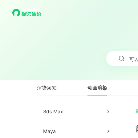
首页
产品与服务
解决方案
可
动画渲染
渲染须知
3ds Max
3ds Max网页提交教程
Maya
3ds Max客户端提交教程