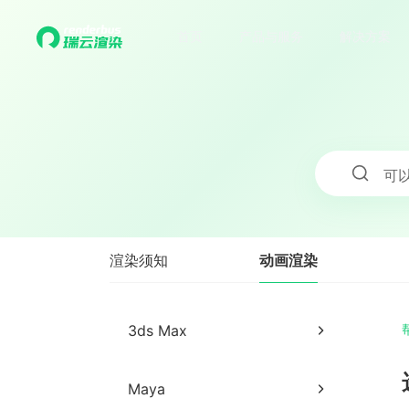
首页
产品与服务
解决方案
可
动画渲染
渲染须知
3ds Max
3ds Max网页提交教程
Maya
3ds Max客户端提交教程