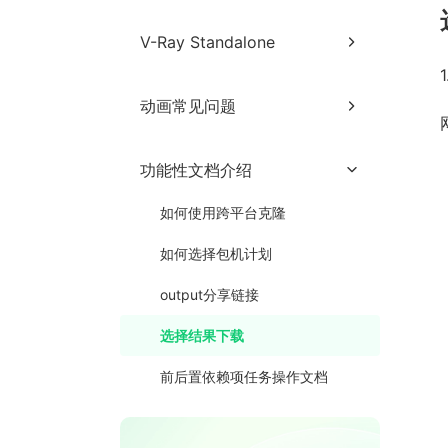
Unreal Engine网页端提交教程
V-Ray Standalone
Unreal Engine客户端提交教程
1
V-Ray Standalone网页端提交
Unreal Engine常见分析错误与
动画常见问题
教程
解决方法
V-Ray Standalone常见出图异
动画客户端常见问题
常与解决方法
功能性文档介绍
客户端登录异常
网页端常见问题
如何使用跨平台克隆
客户端传输异常
网页端镭速插件常见问题
如何选择包机计划
作业监控
客户端其他常见异常
网页端其他常见问题
output分享链接
网页端上传
客户端常见作业分析异常
与解决方法
选择结果下载
其他常见问题及注意事项
前后置依赖项任务操作文档