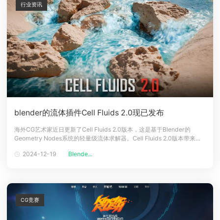
行业资讯
blender的流体插件Cell Fluids 2.0现已发布
海外CG艺术家近日更新了Cell Fluids 2.0版本，这是基于Blender的
Geometry Nodes系统的轻量级流体求解器。Cell Fluids 2.0版本带来了
一系列新功能和改进，使其成为Blender用户在流体模拟领域的一个有前
2024-12-19
Blende...
途的选择。&copy; blendermarket.comCell Fluids 2.0新功能
CG竞赛