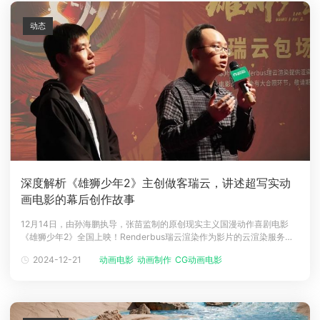
动态
深度解析《雄狮少年2》主创做客瑞云，讲述超写实动
画电影的幕后创作故事
12月14日，由孙海鹏执导，张苗监制的原创现实主义国漫动作喜剧电影
《雄狮少年2》全国上映！Renderbus瑞云渲染作为影片的云渲染服务
商，组织了三场观影活动贺雄狮归来！令人惊喜的是，《雄狮少年2》主
2024-12-21
动画电影
动画制作
CG动画电影
创人员易动文化动画总监蔡淙涛、流程总监陈旋亮相活动现场，与影迷们
交流互动，分享幕后创作故事。《雄狮少年2》主创团队在舞狮这一文化
传统中，一直