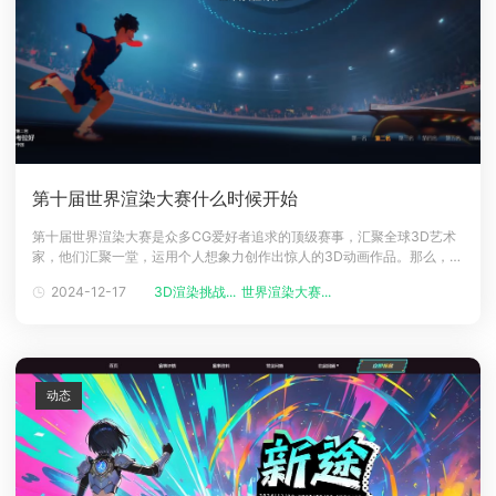
第十届世界渲染大赛什么时候开始
第十届世界渲染大赛是众多CG爱好者追求的顶级赛事，汇聚全球3D艺术
家，他们汇聚一堂，运用个人想象力创作出惊人的3D动画作品。那么，第
十届赛事何时开始呢？让我们一起来看看吧。&copy; 考拉第十届世界渲染
2024-12-17
3D渲染挑战...
世界渲染大赛...
大赛开始时间预计时间：2025年2月份（以官方公布为准）赛事官网：其
它赛事了解&rarr;更多渲染赛事伴随着第九届世界渲染大赛的结束，不
动态