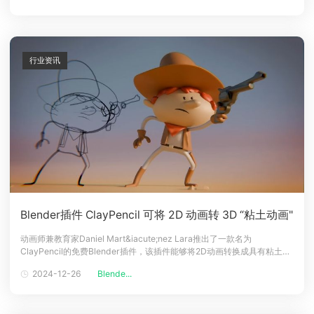
伴，将继续开发Goo Engin
行业资讯
Blender插件 ClayPencil 可将 2D 动画转 3D “粘土动画"
动画师兼教育家Daniel Mart&iacute;nez Lara推出了一款名为
ClayPencil的免费Blender插件，该插件能够将2D动画转换成具有粘土动
画风格的3D动画。图源网络插件功能：ClayPencil利用Blender的
2024-12-26
Blende...
Grease Pencil 2D动画工具集，通过Geometry Nodes设置，将2D轮廓
填充为3