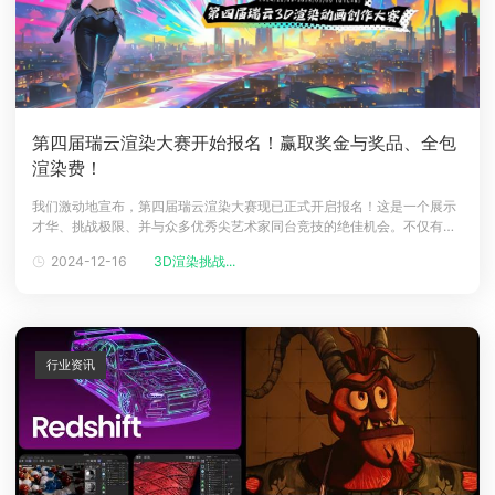
第四届瑞云渲染大赛开始报名！赢取奖金与奖品、全包
渲染费！
我们激动地宣布，第四届瑞云渲染大赛现已正式开启报名！这是一个展示
才华、挑战极限、并与众多优秀尖艺术家同台竞技的绝佳机会。不仅有丰
富的奖金与奖品，更是首充提供全包渲染费，让您的专研于创意中。下面
2024-12-16
3D渲染挑战...
来看看具体的报名流程吧！面向人群：所有CG爱好者赛事官网：第四届瑞
云渲染大赛官网（）赛事时间 2024年12月11日-2025年3月9日赛事简介
瑞云
行业资讯