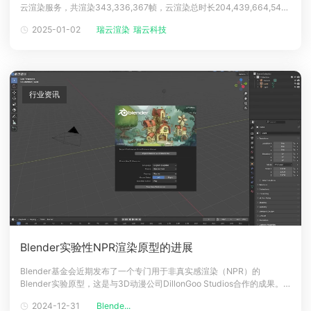
云渲染服务，共渲染343,336,367帧，云渲染总时长204,439,664,548
下载
秒，如果用本地单机渲染约需要连续不停的渲染6482.74年，瑞云强大渲
动画客户端
动画客户端
动画客户端
动画客户端
动画客户端
动画客户端
2025-01-02
瑞云渲染
瑞云科技
染集群让渲染效率呈指数级提升！（数据来源于瑞云渲染内部数据，仅供
参考）一、创作不息 渲染不停这一年，Ren
效果图客户端
效果图客户端
效果图客户端
效果图客户端
效果图客户端
效果图客户端
帮助/教程
登录
行业资讯
Blender实验性NPR渲染原型的进展
Blender基金会近期发布了一个专门用于非真实感渲染（NPR）的
Blender实验原型，这是与3D动漫公司DillonGoo Studios合作的成果。
这一实验原型的发布标志着Blender在NPR领域迈出了重要的一步，为动
2024-12-31
Blende...
漫和风格化渲染提供了新的可能。图源网络DillonGoo Studios作为合作伙