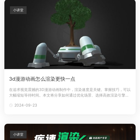
小讲堂
3d漫游动画怎么渲染更快一点
在追求视觉震撼的3D漫游动画制作中，渲染速度是关键。掌握技巧，可以
大幅缩短等待时间。本文将分享如何通过优化场景、选择高效渲染引擎、
利用多线程技术，以及调整渲染参数等方法，实现快速渲染，让创意迅速
2024-09-23
转化为生动画面。一、3D漫游动画介绍3D漫游技术为用户提供了一种在
虚拟空间中自由移动和观察的能力，允许他们根据自己的喜好和需求进行
探索。这项技术在
小讲堂