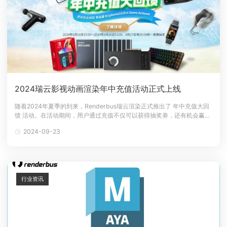
2024瑞云影视动画渲染年中充值活动正式上线
随着2024年夏季的到来，Renderbus瑞云渲染正式推出了 年中充值大回
馈 活动。在活动期间，用户通过充值不仅可以获得抽奖劵，还有机会赢取
专业图形显卡、苹果手机和大疆云端相机等丰厚奖品。赶紧了解一下参与
2024-09-23
方法吧！1、活动介绍活动时间：2024年5月16日~2024年6月26日
12:00适用人群：瑞云影视动画用户专享活动入口
→
行业资讯