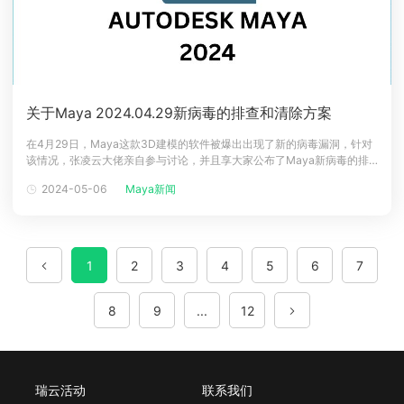
关于Maya 2024.04.29新病毒的排查和清除方案
在4月29日，Maya这款3D建模的软件被爆出出现了新的病毒漏洞，针对
该情况，张凌云大佬亲自参与讨论，并且享大家公布了Maya新病毒的排
查方法与清楚方案。该病毒对比之前出现的危害更大，且植入很深，下面
2024-05-06
Maya新闻
一起来看看排查方法。Maya新病毒漏中招情况2024.05.01后，用户保存
maya文件时，代码会关闭maya软件；2024.06.01后，
1
2
3
4
5
6
7
8
9
...
12
瑞云活动
联系我们