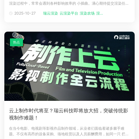
渲染过程中，常常会遇到各种影响效率的 小插曲。满心期待提交渲染任
下载
务，突然发现上传的 GPU1 区域渲染繁忙，未上传的GPU 2区域却显示空
动画客户端
动画客户端
动画客户端
动画客户端
动画客户端
动画客户端
2025-10-27
瑞云渲染
云渲染平台
渲染农场
渲染软件
闲😤真的有被气到！渲染到一半，觉得当前区域配置不够高，想把项目分
散或切换到更高配置的区域😥我该怎么解决？在线！急！求！一时疏忽，
效果图客户端
效果图客户端
效果图客户端
效果图客户端
效果图客户端
效果图客户端
帮助/教程
费了
登录
热点
云上制作时代将至？瑞云科技即将放大招，突破传统影
视制作难题！
在当今电影、电视剧等影视作品制作领域，从业者们面临着诸多棘手难
题。不仅有高昂的设备采购、场地租赁以及人员薪酬费用，如同一只 拦路