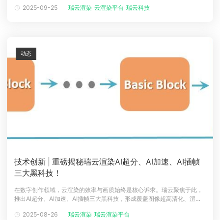
虎 般挡在了制作团队的面前；随着电影、剧集制作分工日益精细化，跨地
2025-09-25
瑞云渲染
云渲染平台
瑞云科技
域协作团队不断增加，影视后期制作环节也存在着 多重困境 。但如今，一
种新的制作模式 云制作模式正悄悄改变这一切。▲ 常见的影视制作全流程
图云制作不
动态
技术创新 | 重磅揭秘瑞云渲染AI超分、AI加速、AI插帧
三大黑科技！
在数字创作领域，云渲染的效率与画质始终是核心诉求。瑞云聚焦于此，
推出AI超分、AI加速、AI插帧三大黑科技，形成覆盖图像超高清化、渲染
提速、视频流畅增强的全链路方案，直击3D动画、效果图创作痛点！今
2025-08-26
瑞云渲染
瑞云渲染平台
天，我们就来深度揭秘这三大技术是如何打破传统限制，为云渲染行业注