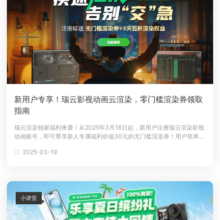
新用户专享！瑞云影视动画云渲染，零门槛渲染券领取
指南
瑞云渲染独家福利来袭！从2025年3月18日起，新用户注册瑞云渲染影视
动画账号，即可尊享新人专属福利价值30元的无门槛渲染券！用户简单完
成四步：账号注册、实名认证、关注我们的公众号、绑定小程序，即可轻
2025-03-19
松领取！本文整理如何快速获得这份超值好礼，助力您在影视动画制作上
如虎添翼，开启您的创意之旅。瑞云影视动画渲染30元渲染劵领取步骤活
动时间：2
小讲堂