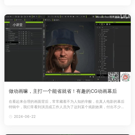
入全新动能的。AI超分技术AI 超分，即AI 超分辨率技术，是一种通过分析
低分
小讲堂
做动画嘛，主打一个能省就省！有趣的CG动画幕后
在看起来合理的画面背后，常常藏着不为人知的辛酸，在真人电影的幕后
特辑中，我们常看到演员或工作人员为了达到某个戏剧效果，付出不少心
血，而动画也是如此，动画团队有时为了画面好看，会做出超乎常理的建
2024-06-22
模，又或者为了节省工作时间而少做某些内容，导致最后在软件中呈现出
很奇怪的画面。例如彼尔德大佬在泛CG直播中分享第二届瑞云渲染大赛冠
军作品幕后制作花絮