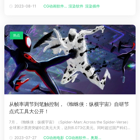
的建筑可视化市场中 50 多种渲染引擎的使用情况。CGarchitect文章截图
2023-08-11
CG动画软件...
渲染软件
渲染插件
下载
1、2023 年建筑可视化渲染引擎调查结果CGarchitect在2023年3月1日
动画客户端
动画客户端
动画客户端
动画客户端
动画客户端
动画客户端
至2023年7月31日期间
效果图客户端
效果图客户端
效果图客户端
效果图客户端
效果图客户端
效果图客户端
帮助/教程
热点
登录
从帧率调节到笔触控制，《蜘蛛侠：纵横宇宙》自研节
点式工具大公开！
7月，《蜘蛛侠：纵横宇宙》（Spider-Man: Across the Spider-Verse）
全球累计票房突破6亿美元大关，达到6.073亿美元。同时超过国产科幻电
影《流浪地球2》（6.04亿美元），升至2023年全球票房榜第5名！《蜘
2023-07-27
CG动画电影
CG动画软件...
奥斯卡渲染资...
蛛侠：纵横宇宙》《蜘蛛侠：纵横宇宙》的视觉风格延续了前作潮酷炫目