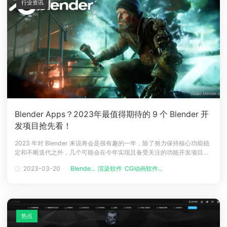
行业资讯
Blender Apps？2023年最值得期待的 9 个 Blender 开
发项目抢先看！
2023 年对 Blender 来说将会是很有趣的一年，除了努力保持核心功能稳
定和不断迭代之外，几个可能会在今年实现且备受关注的功能开发项目已
经开始！赶紧跟着云渲染小编一起来看看Blender官方网站发布文章
2023-03-20
Blende...
渲染软件
CG动画软件...
《2023年值得期待的项目》中，提到了哪些功能即将实现吧！01 新增实
时合成视图2023年，Blender 预计新增一个实时渲染合成
热点