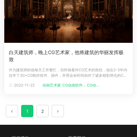
白天建筑师，晚上CG艺术家，他将建筑的华丽发挥极
致
作为建筑师的他每天工作繁忙，但怀揣着对CG艺术的热忱，他在2-3年内
自学了30+CG制作软件、插件，并用业余时间创作了诸多精彩绝伦的CG
作品。他的作品细节丰富，画风瑰丽，充满了浪漫的想象和细腻的质
2022-11-22
动画艺术家
CG动画软件...
CG动画电影
感……他便是严圻 (Kay John Yim)。▲ 严圻近期部分作品 © Kay John
Yim严圻 | Kay John Yim英国皇家特许
1
2