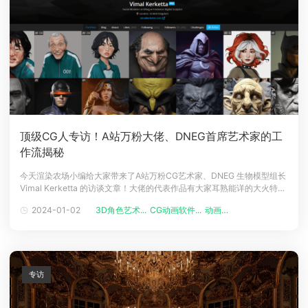
顶级CG人专访！A站万粉大佬、DNEG首席艺术家的工
作流揭秘
今天渲染农场小编给大家带来了A站万粉CG艺术家、DNEG 生物模型组长
Vimal Kerketta 的访谈文章！大佬的代表作品有大家耳熟能详的大火特效
电影《毒液》、《黑客帝国》和《神奇动物》等等，小编下次争取联络上
2024-01-02
3D角色艺术...
CG动画软件...
动画艺术家
大佬给大家来期教学直播哇~www.artstation.com/vimalkerketta▲这个
是大佬A站的地址01 自我介
专访