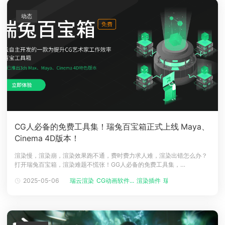
动态
CG人必备的免费工具集！瑞兔百宝箱正式上线 Maya、
Cinema 4D版本！
渲染慢，渲染崩，渲染效果跑不通，费时费力求人难，渲染出错怎么办？
打开瑞兔百宝箱，渲染难题不慌张！GG人必备的免费工具集，
Renderbus「瑞兔百宝箱」上新啦！Part.1使用「瑞兔百宝箱」，渲染难
2025-05-06
瑞云渲染
CG动画软件...
渲染插件
瑞云大事件
题不慌张！01 什么是瑞兔百宝箱？瑞兔百宝箱（英文：Raytool）是
Renderbus瑞云渲染研发团队基于20万+渲染用户使用习惯、以及超过