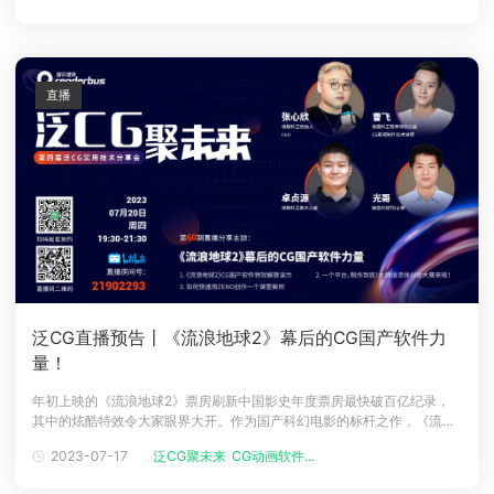
的鲜明画风，同时还将带来让人耳目一
直播
泛CG直播预告丨《流浪地球2》幕后的CG国产软件力
量！
年初上映的《流浪地球2》票房刷新中国影史年度票房最快破百亿纪录，
其中的炫酷特效令大家眼界大开。作为国产科幻电影的标杆之作，《流浪
地球2》约95%的视效制作都是依托国内团队完成。数万观众感言，从这
2023-07-17
泛CG聚未来
CG动画软件...
部影片中，我们看到了中国电影品质、中国电影工业化水平的巨大提升。
在一部科幻片的背后，需要很强大的CG软件与技术团队作为支撑。但是一