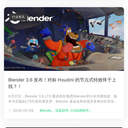
直以来，由于研发
行业资讯
Blender 3.6 发布！对标 Houdini 的节点式特效终于上
线？！
6月27日，Blender 3.6 LTS 重磅发布!熟悉Blender的小伙伴都知道，版
本号后面的LTS代表长期支持，Blender 基金会和在线开发者社区宣布这
是3.x 系列的最后一个长期支持版本，之后就是4.x版本了，也是一次重大
2025-05-06
Blende...
渲染软件
CG动画软件...
更新!好久没关注Blender的更新，这次真的有被 Blender 3.6 的宣传片给
惊艳到。了解功能更