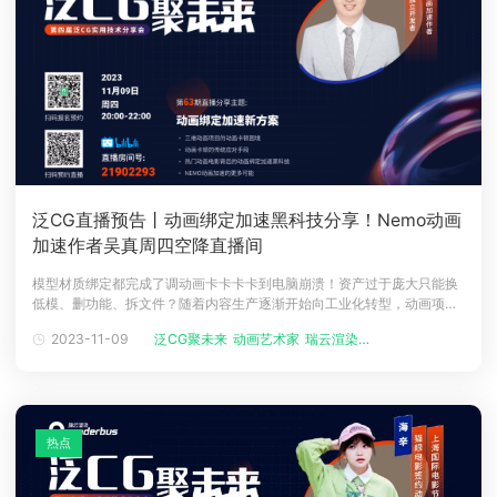
泛CG直播预告丨动画绑定加速黑科技分享！Nemo动画
加速作者吴真周四空降直播间
模型材质绑定都完成了调动画卡卡卡卡到电脑崩溃！资产过于庞大只能换
低模、删功能、拆文件？随着内容生产逐渐开始向工业化转型，动画项目
不可避免地迎来了制作品质的全面升级和激烈竞争。对于三维动画项目而
2023-11-09
泛CG聚未来
动画艺术家
瑞云渲染平台
言，角色资产过重导致的动画制作效率低下、影响最终动画的交付效果已
经成为一个严重困扰动画师和项目管理的行业普遍问题。每次看到动画师
在拉长着脸在和动画文
热点