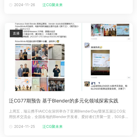
聚一堂，大会开幕当天吸引了逾500名观众参与。瑞云科技携旗下品牌
2024-11-26
泛CG聚未来
Renderbus瑞云渲染和青椒云协办赞助了首日的预热活动Blender Day。
深圳大学IDMT 创办人-梁定雄先生、Blender
直播
泛CG77期预告 基于Blender的多元化领域探索实践
上周五，瑞云携手IAICC在深圳举办了亚洲BlenderDay暨第五届泛CG实
用技术交流会，全国各地的Blender开发者、爱好者们齐聚一堂，500多
人的活动现场热闹非凡。因线下活动的地域限制，小瑞邀约的一些主题分
2024-11-25
泛CG聚未来
享嘉宾和报名参会的小伙伴们遗憾未能到场，疯狂call瑞宝有直播回放吗?
什么时候来我的城市办?和其他三维软件不同的是，Blend