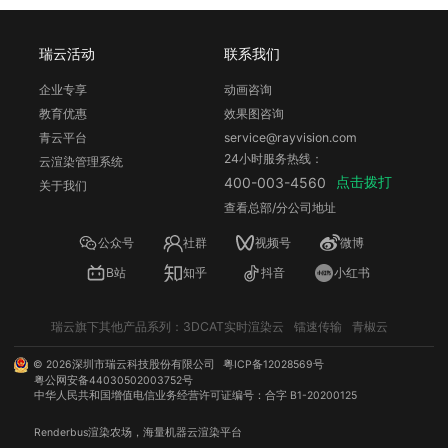
瑞云活动
联系我们
企业专享
动画咨询
教育优惠
效果图咨询
青云平台
service@rayvision.com
24小时服务热线：
云渲染管理系统
点击拨打
400-003-4560
关于我们
查看总部/分公司地址
公众号
社群
视频号
微博
B站
知乎
抖音
小红书
瑞云旗下其他产品系列：
3DCAT实时渲染云
镭速传输
青椒云
©
2026
深圳市瑞云科技股份有限公司
粤ICP备12028569号
粤公网安备44030502003752号
中华人民共和国增值电信业务经营许可证编号：合字 B1-20200125
Renderbus
渲染农场
，海量机器
云渲染
平台