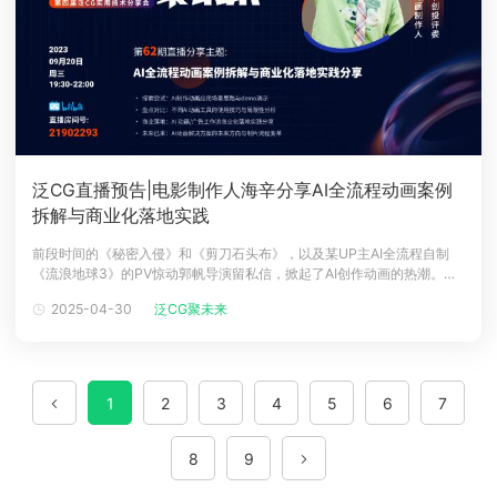
泛CG直播预告|电影制作人海辛分享AI全流程动画案例
拆解与商业化落地实践
前段时间的《秘密入侵》和《剪刀石头布》，以及某UP主AI全流程自制
《流浪地球3》的PV惊动郭帆导演留私信，掀起了AI创作动画的热潮。很
多小伙伴也都在各大社媒平台看过各式各样AI动画视频，画面闪烁不连
2025-04-30
泛CG聚未来
续、人脸模糊、内容错乱、大数据的缝合怪，是很多人对AI动画先入为主
的感受。关于【CG领域的AI应用】这个有争议的话题，评论区总是充斥着
很多的对
1
2
3
4
5
6
7
8
9