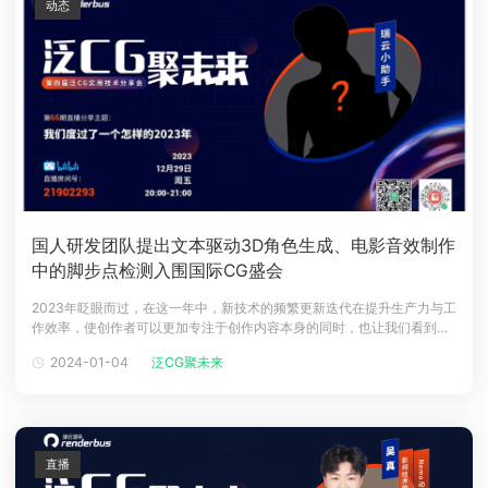
动态
国人研发团队提出文本驱动3D角色生成、电影⾳效制作
中的脚步点检测入围国际CG盛会
2023年眨眼而过，在这一年中，新技术的频繁更新迭代在提升生产力与工
作效率，使创作者可以更加专注于创作内容本身的同时，也让我们看到了
这些黑科技在重塑工作流、落地到管线应用层更多的可能性。上周五的年
2024-01-04
泛CG聚未来
末直播中，咱们回顾了泛CG线上技术分享会2023年对行业产出了哪些有
价值的内容，也与粉丝小伙伴们在线聊了聊大家的2023年概况和一些新技
术的创作
直播