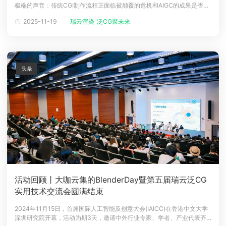
极端的声音：传统CGI制作流程正面临被颠覆的危机和AIGC的成果是否缺
下载
乏创意的'灵魂'。我们厌倦了无谓的争吵和站队。这一次，我们想做点不一
动画客户端
动画客户端
动画客户端
动画客户端
动画客户端
动画客户端
2025-11-19
瑞云渲染
泛CG聚未来
样的事！搭建一个实干派的对话场，诚邀请传统影视流程的资深从业者与
AIGC领域的先行者坐到一起，不聊概念，不画大饼，只聚焦于一个核心问
效果图客户端
效果图客户端
效果图客户端
效果图客户端
效果图客户端
效果图客户端
帮助/教程
题
登录
头条
活动回顾丨大咖云集的BlenderDay暨第五届瑞云泛CG
实用技术交流会圆满结束
2024年11月15日，首届国际人工智能及创意大会(IAICC)在香港中文大学
深圳研究院开幕，活动为期3天，邀请中外行业专家、学者、产业代表齐