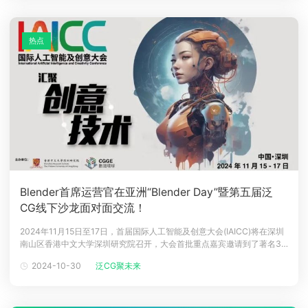
热点
Blender首席运营官在亚洲“Blender Day”暨第五届泛
CG线下沙龙面对面交流！
2024年11月15日至17日，首届国际人工智能及创意大会(IAICC)将在深圳
南山区香港中文大学深圳研究院召开，大会首批重点嘉宾邀请到了著名3D
开源工具开发公司 BlenderStudio 的首席运营官 Francesco Siddi 先
2024-10-30
泛CG聚未来
生，并将11月15日大会首日主题设置为Blender Day(Blender 主题日)，
旨在把中国与