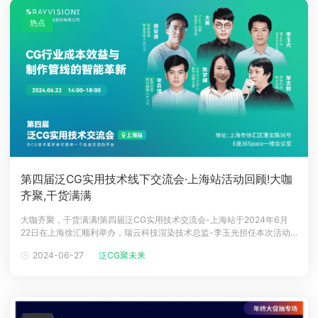
热点
第四届泛CG实用技术线下交流会·上海站活动回顾!大咖
齐聚,干货满满
大咖齐聚，干货满满!第四届泛CG实用技术交流会-上海站于2024年6月
22日在上海徐汇顺利举办，瑞云科技渲染技术总监-李玉光担任本次活动
主持人。泛CG实用技术交流会自2019年底在深圳首办以来，至今已经成
2024-06-27
泛CG聚未来
功举办四届，为线上线下数千名CG爱好者、从业者搭建起面对面技术交流
的开放平台。而本次泛CG实用技术交流会来到魔都上海，围绕着CG行业
成本