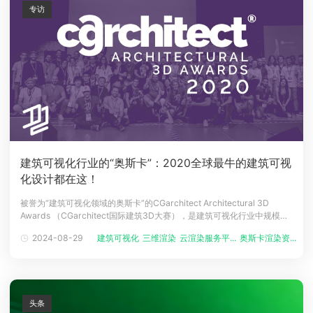
专访
建筑可视化行业的“奥斯卡”：2020全球最牛的建筑可视
化设计都在这！
被誉为“建筑可视化领域的奥斯卡”的CGarchitect Architectural 3D
Awards （CGarchitect国际建筑3D大赛），是建筑可视化行业中规模最
大、最负盛名的盛会之一。该大赛已经走过了17年，2020年它同样吸引
2024-08-29
建筑可视化
三维渲染
云渲染服务平...
奥斯卡渲染资...
效果
了来自世界各地的顶级工作室，优秀的自由职业者和学生参赛。今天我们
给大家盘点了2020 CGarch
头条