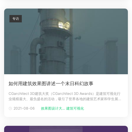
专访
如何用建筑效果图讲述一个末日科幻故事
CGarchitect 3D建筑大奖（CGarchitect 3D Awards）是建筑可视化行
业规模最大、最负盛名的活动，吸引了世界各地的建筑艺术家和学生展示
他们的精彩作品。之前瑞云渲染也为大家介绍过很多该比赛的优秀作品
2021-08-06
效果图设计大...
建筑可视化
了。这一次为大家介绍的是2020年CGarchitect 3D奖学生提名之一，
Christian Paul Espin