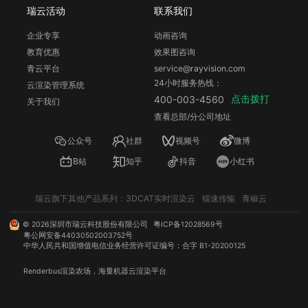
瑞云活动
联系我们
企业专享
动画咨询
教育优惠
效果图咨询
青云平台
service@rayvision.com
24小时服务热线：
云渲染管理系统
点击拨打
400-003-4560
关于我们
查看总部/分公司地址
公众号
社群
视频号
微博
B站
知乎
抖音
小红书
瑞云旗下其他产品系列：
3DCAT实时渲染云
镭速传输
青椒云
©
2026
深圳市瑞云科技股份有限公司
粤ICP备12028569号
粤公网安备44030502003752号
中华人民共和国增值电信业务经营许可证编号：合字 B1-20200125
Renderbus
渲染农场
，海量机器
云渲染
平台