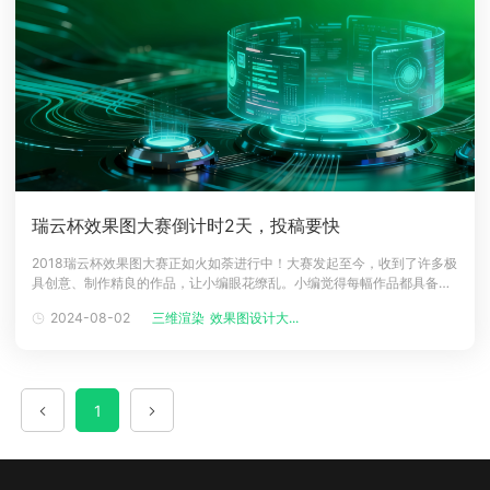
瑞云杯效果图大赛倒计时2天，投稿要快
2018瑞云杯效果图大赛正如火如荼进行中！大赛发起至今，收到了许多极
具创意、制作精良的作品，让小编眼花缭乱。小编觉得每幅作品都具备夺
冠的资格呢！不如跟小编一起点评一下？01.时代城02.一个人生活03.雕情
2024-08-02
三维渲染
效果图设计大...
素雅04.The Room05.现代风格餐厅06.杨冬青作品以上作品只是其中一部
分，篇幅有限，就不一一展示了。如果你有更好的创意，或者
1