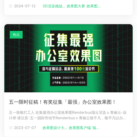
赛，该赛事主要以汽车作为元素，在每年举办一次，赛事中通过汽车主
2024-07-12
3D渲染挑战...
效果图大赛
效果图设计大...
下载
题，完成场景的建模与最后的效果图渲染，非常考验艺术家的创意与创造
动画客户端
动画客户端
动画客户端
动画客户端
动画客户端
动画客户端
力，下面一起来看看比赛时间吧！（图片来源网络）2024汽车渲染挑战赛
正式开启赛事
效果图客户端
效果图客户端
效果图客户端
效果图客户端
效果图客户端
效果图客户端
帮助/教程
热点
登录
五一限时征稿！有奖征集「最强」办公室效果图！
五一致敬打工人 征集最强办公室效果图Renderbus瑞云渲染 x 青椒云-设
计师 请注意-五一国际劳动节Renderbus x 青椒云致不凡，敬平凡以办公
室为主题征集「最强」办公室效果图参与征稿活动最高领100元渲染券五
2023-07-07
效果图设计大...
效果图客户端
瑞云渲染客户...
一征稿活动详情1、活动进程▌作品征集5月1日～5月13日关注Renderbus
瑞云效果图云渲染公众号添加并提交至「效