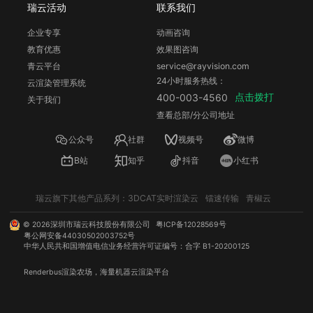
瑞云活动
联系我们
企业专享
动画咨询
教育优惠
效果图咨询
青云平台
service@rayvision.com
24小时服务热线：
云渲染管理系统
点击拨打
400-003-4560
关于我们
查看总部/分公司地址
公众号
社群
视频号
微博
B站
知乎
抖音
小红书
瑞云旗下其他产品系列：
3DCAT实时渲染云
镭速传输
青椒云
©
2026
深圳市瑞云科技股份有限公司
粤ICP备12028569号
粤公网安备44030502003752号
中华人民共和国增值电信业务经营许可证编号：合字 B1-20200125
Renderbus
渲染农场
，海量机器
云渲染
平台