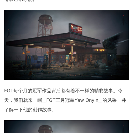
下载
动画客户端
动画客户端
动画客户端
动画客户端
动画客户端
动画客户端
效果图客户端
效果图客户端
效果图客户端
效果图客户端
效果图客户端
效果图客户端
帮助/教程
登录
FGT每个月的冠军作品背后都有着不一样的精彩故事。今
天，我们就来一睹__FGT三月冠军Yaw Onyin__的风采，并
了解一下他的创作故事。