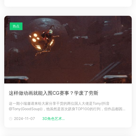
绑定和动画工具，以及Day Sequence
热点
这样做动画就能入围CG赛事？学废了劳斯
这一期小瑞邀请来给大家分享干货的两位国人大佬是Tony(抖音
@Tony(GoodSoup))，他虽然是首次跻身TOP100的行列，但作品都因出
色的故事张力和技术力获得了评委的一致好评。《BREACH-分头行动》@
2024-11-07
3D角色艺术...
TonyTony佬目前就读于被誉为设计界的哈佛的美国罗德岛设计学院，还
是个大四学生，对于动画赛事和三维制作都有自己独到的见解，