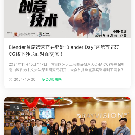
Blender首席运营官在亚洲“Blender Day”暨第五届泛
CG线下沙龙面对面交流！
2024年11月15日至17日，首届国际人工智能及创意大会(IAICC)将在深圳
南山区香港中文大学深圳研究院召开，大会首批重点嘉宾邀请到了著名3D
开源工具开发公司 BlenderStudio 的首席运营官 Francesco Siddi 先
2024-10-30
泛CG聚未来
生，并将11月15日大会首日主题设置为Blender Day(Blender 主题日)，
旨在把中国与
头条