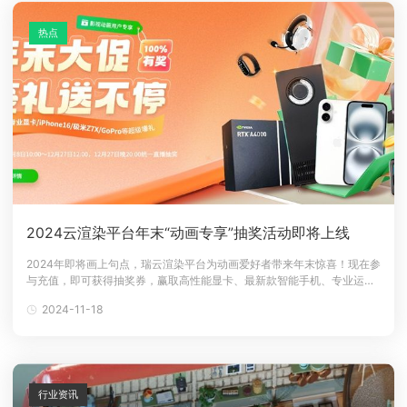
热点
2024云渲染平台年末“动画专享”抽奖活动即将上线
2024年即将画上句点，瑞云渲染平台为动画爱好者带来年末惊喜！现在参
与充值，即可获得抽奖券，赢取高性能显卡、最新款智能手机、专业运动
相机等心动大奖。快来一探究竟，看看如何参与这场动画界的年末盛宴
2024-11-18
吧！活动入口&rarr;2024瑞云影视动画年终充值活动活动时间：2024年
11月8日 10:00~12月27日 12:00抽奖时间：2024年1
行业资讯