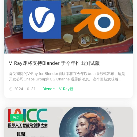
V-Ray即将支持Blender 于今年推出测试版
备受期待的V-Ray for Blender新版本将在今年以beta版形式发布，这是
开发公司Chaos Group向CG Channel透露的消息。这个更新意味着
Blender用户将能够体验到V-Ray的最新技术，提升特效渲染的效率和质
2024-10-31
Blende...
V-Ray新...
量。技术更新与兼容性V-Ray for Blender的新版本将基于V-Ray 7核心功
能构建，这将是一
热点