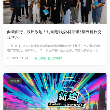
向新而行，以质致远！动画电影媒体团到访瑞云科技交
流学习
10月26日，2024粤港澳大湾区动画电影周动画产业新质生产力调研活动
在广东东莞、深圳举行，二十余位影视行业从业者、媒体人和协会人员组
成调研团到访瑞云科技。会上，瑞云科技CEO邹琼以具体影片为例，为调
2024-11-24
瑞云渲染
瑞云大事件
研团讲解了云渲染技术在当前影视行业的运用。瑞云科技是一家在视觉渲
染云计算领域完整自研云计算核心技术的企业，在云计算操作系统、算力
资源调度、跨
CG竞赛