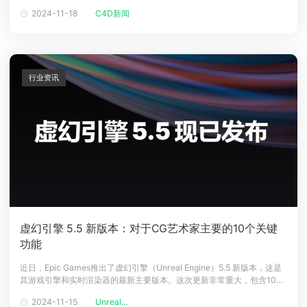
一个创新的Graft Grooms系统，它允许用户将预制的程序化毛发修饰直接
2024-11-18
C4D新闻
下载
放置到角色模型的表面，并将这些修饰整合到一个单一的修改器中，以便
动画客户端
动画客户端
动画客户端
动画客户端
动画客户端
动画客户端
于管理和调整。图源网络一个强大的头发造型和动力学
效果图客户端
效果图客户端
效果图客户端
效果图客户端
效果图客户端
效果图客户端
帮助/教程
行业资讯
登录
虚幻引擎 5.5 新版本：对于CG艺术家主要的10个关键
功能
近日，Epic Games推出了虚幻引擎（Unreal Engine）5.5 新版本，这是
其游戏引擎和实时渲染器的最新主要版本。这次更新非常重大，包含100
多个更新点，覆盖了关卡设计、编码和音频等多个工具集。本文整理了对
2024-11-15
Unreal...
于CG艺术家中最主要的10个关键功能，包括MegaLights工具集、新角色