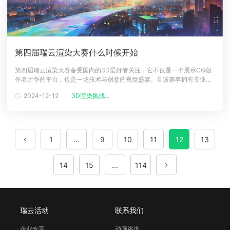
第四届瑞云渲染大赛什么时候开始
第四届瑞云渲染大赛备受国内的3D爱好者关注，它不仅是一个展示CG创
作者才华的平台，也是一场技术与创意的视觉盛宴。且该赛事拥有专业的
评委点评，还包含丰富的奖励。那么该赛事什么时候开启呢？一起来了解
2024-12-12
3D渲染挑战...
下吧！第四届瑞云渲染大赛预计时间：2024年12月11日-2025年3月9日
报名地址：第四届瑞云渲染大赛报名入口（赛事链接&rarr;?kjp）第
1
...
9
10
11
12
13
14
15
...
114
瑞云活动
联系我们
企业专享
动画咨询