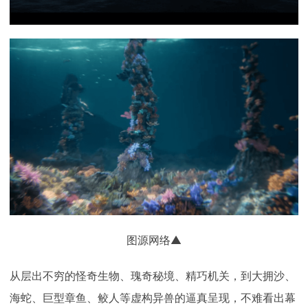
图源网络▲
从层出不穷的怪奇生物、瑰奇秘境、精巧机关，到大拥沙、
海蛇、巨型章鱼、鲛人等虚构异兽的逼真呈现，不难看出幕