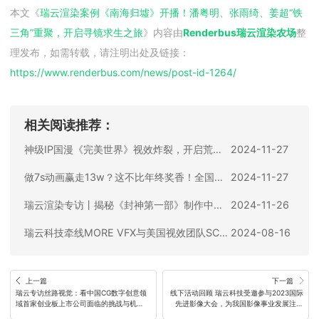
本文《
瑞云渲染案例《南海归墟》开播！潘粤明、张雨绮、姜超“铁
三角”重聚，开启寻镜求生之旅
》内容由
Renderbus瑞云渲染农场
整
理发布，如需转载，请注明出处及链接：
https://www.renderbus.com/news/
post-id-1264
/
相关阅读推荐：
神级IP国漫《完美世界》视效炸裂，开启荒天帝的玄幻传说！
2024-11-27
做7s动画赢走13w？这不比年终奖香！全国火爆的3D渲染动画创作大赛开幕直播来了！
2024-11-27
瑞云渲染专访丨揭秘《封神第一部》制作中使用的全新CG环境工作流！
2024-11-26
瑞云科技牵线MORE VFX与美国视效团队SCARECROW VFX强强联手 共同打造视效帝国
2024-08-16
上一篇
下一篇
瑞云专访丝路视觉：看中国CG数字创意领
线下活动回顾 瑞云科技受邀参与2023国际
域首家创业板上市公司面临的挑战与机
先进影像大会，为我国影像事业发展注入
遇！
新动力