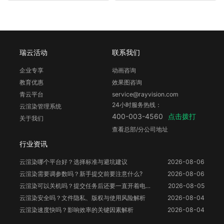
瑞云活动
联系我们
企业专享
动画咨询
教育优惠
效果图咨询
青云平台
service@rayvision.com
24小时服务热线：
云渲染管理系统
点击拨打
400-003-4560
关于我们
查看总部/分公司地址
行业资讯
云渲染哪个平台好？选择标准与避坑建议
2026-08-06
云渲染需要调参数吗？新手提交前要注意什么?
2026-08-06
云渲染可以关机吗？提交任务后还要一直开着电脑吗？
2026-08-05
云渲染安全吗？文件隐私、版权与使用风险解析
2026-08-04
云渲染速度快吗？影响效率的关键因素解析
2026-08-04