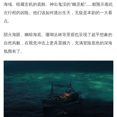
海域、暗藏玄机的底舱、神出鬼没的“幽灵船”......都预示着此
次行程的凶险。他们该如何逃出生天，无疑是本剧的一大看
点。
阴火海眼、幽暗海底、珊瑚丛林等景观也呈现了超乎想象的
自然风貌，在视觉冲击上更具震撼力，充满冒险底色的深海
氛围有了。