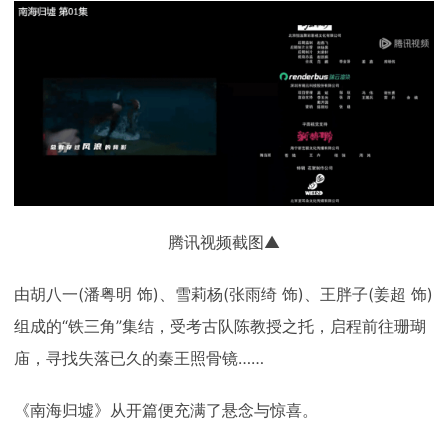
下载
动画客户端
动画客户端
动画客户端
动画客户端
动画客户端
动画客户端
效果图客户端
效果图客户端
效果图客户端
效果图客户端
效果图客户端
效果图客户端
帮助/教程
登录
腾讯视频截图▲
由胡八一(潘粤明 饰)、雪莉杨(张雨绮 饰)、王胖子(姜超 饰)
组成的“铁三角”集结，受考古队陈教授之托，启程前往珊瑚
庙，寻找失落已久的秦王照骨镜……
《南海归墟》从开篇便充满了悬念与惊喜。