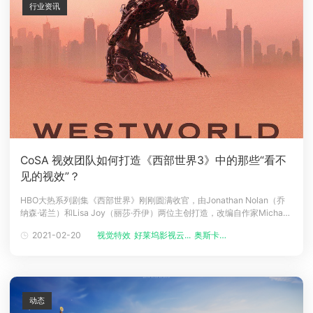
行业资讯
CoSA 视效团队如何打造《西部世界3》中的那些“看不
见的视效”？
HBO大热系列剧集《西部世界》刚刚圆满收官，由Jonathan Nolan（乔
纳森·诺兰）和Lisa Joy（丽莎·乔伊）两位主创打造，改编自作家Michael
Crichton（迈克尔·克莱顿）的同名科幻电影。《西部世界》第一季播出平
2021-02-20
视觉特效
好莱坞影视云...
奥斯卡渲染资...
均收视高达1200万人次，是HBO历史上收视最高的首播剧集。最新的第
三季一共八集，故事背景不再局限于西部
动态