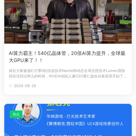
AI算力霸主！540亿晶体管，20倍AI算力提升，全球最
大GPU来了！！
就在大家被虚幻引擎5的渲染技术Nanite和动态全局光照技术Lumen震惊
得还没回过神儿的时候，NVIDIA创始人兼CEO黄仁勋在自家厨房开始了
GTC 2020主题演讲，端出了“新鲜出炉”的“核弹基地”——NVIDIA
2024-08-29
A100，全球最大的GPU，具备全新安培（Ampere）架构，7nm工艺，
540亿晶体管，20倍AI算力提升。©英伟达官
热点