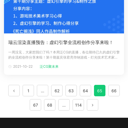
瑞云渲染直播预告：虚幻引擎全流程创作分享来啦！
一周没见，大家想我们了吗？本周泛CG的直播，各位期待已久的虚幻引擎
的全流程创作分享来啦！第十期嘉宾张君亮华纳游戏 - 灯光技术艺术家
《赛博朋克：霓虹中国》UE4游戏场景创作人3D环境艺术家及灯光艺术家
2021-10-22
泛CG聚未来
美国犹他大学技术美术在读硕士张君亮目前在美国华纳游戏公司担任灯光
技术艺术家，同时他也是美国犹他大学的在读硕士，学习娱乐艺术与工
程。在此之前，
1
...
62
63
64
65
66
67
68
...
114