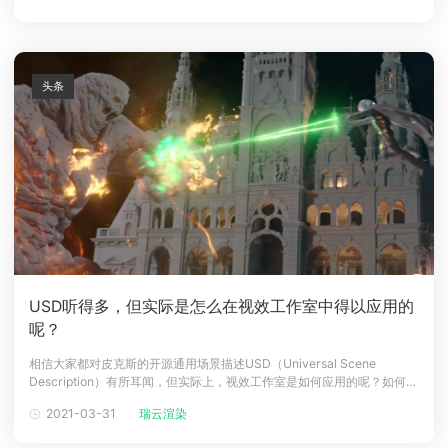
是V-Ray官方培训中心——V-Ray Station老师，以及Abo
头条
USD听得多，但实际是怎么在视效工作室中得以应用的
呢？
相信大家都对皮克斯的开源通用场景描述USD（Universal Scene
Description）有所耳闻，但实际上，视效工作室是如何应用的呢？如何在
Pipeline中使用USD，在各个DCC软件之间交换3D数据呢？Luma
2021-03-31
瑞云渲染
Pictures可谓是USD使用者里面的表表者，率先使用USD，制作各种精美
的视效，参与电影制作包括：《奇异博士