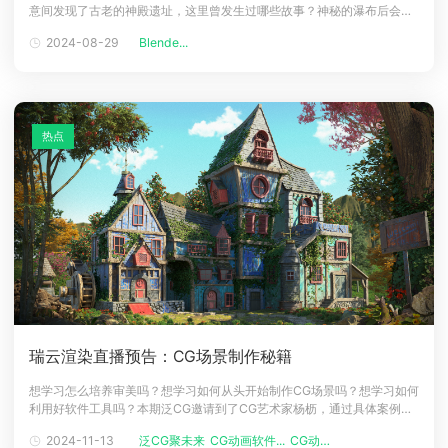
意间发现了古老的神殿遗址，这里曾发生过哪些故事？神秘的瀑布后会是
下载
另一个国度吗？让人忍不住继续探索！这制作精良且给人很多灵感的神秘
动画客户端
动画客户端
动画客户端
动画客户端
动画客户端
动画客户端
2024-08-29
Blende...
神殿，出自乌克兰的概念艺术家Andrii Stadnyk之手，下面让我们看看他
是怎么使用Blender和Megascans资产打造的这座迷失的神殿
效果图客户端
效果图客户端
效果图客户端
效果图客户端
效果图客户端
效果图客户端
帮助/教程
登录
热点
瑞云渲染直播预告：CG场景制作秘籍
想学习怎么培养审美吗？想学习如何从头开始制作CG场景吗？想学习如何
利用好软件工具吗？本期泛CG邀请到了CG艺术家杨枥，通过具体案例来
手把手教学CG场景制作。嘉宾介绍杨枥CG艺术家，V-Ray官方许可讲
2024-11-13
泛CG聚未来
CG动画软件...
CG动画电影
师，AboutCG讲师目前居住深圳，CG爱好者，职业是场景制作，同时也