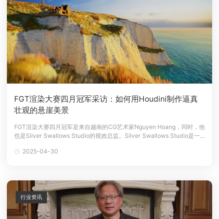
FGT渲染大赛四月冠军采访：如何用Houdini制作逼真
壮观的悬崖美景
FGT渲染大赛四月冠军是来自越南的CG艺术家Nguyen Hoang，同时，他
也是Silver Swallows Studio的视效总监。Silver Swallows Studio是一
个专门从事3D/VFX和概念艺术制作的后期制作团队，Nguyen Hoang在
2025-04-30
参与制作团队项目的同时，也会用业余时间创作自己的CG作品。凭借个人
作品《Wh
行业资讯