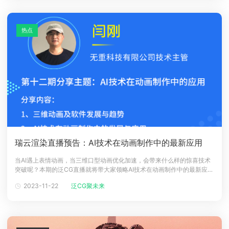
热点
瑞云渲染直播预告：AI技术在动画制作中的最新应用
当AI遇上表情动画，当三维口型动画优化加速，会带来什么样的惊喜技术
突破呢？本期的泛CG直播就将带大家领略AI技术在动画制作中的最新应
用！嘉宾介绍闫刚，现任杭州无重科技有限公司技术主管。2001年开始接
2023-11-22
泛CG聚未来
触学习Maya和三维动画。2005年开始进入三维动画行业。曾经参与翻译
Mental Ray渲染手册，制作Python编程、Houdini、R