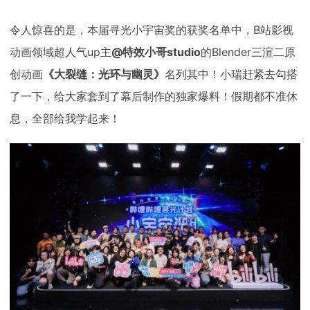
令人惊喜的是，本届寻光小宇宙奖的获奖名单中，B站影视
动画领域超人气up主
@特效小哥studio
的Blender三渲二原
创动画
《大裂缝：光环与幽灵》
名列其中！小瑞赶紧去勾搭
了一下，给大家套到了幕后制作的独家爆料！假期都不准休
息，全部给我学起来！