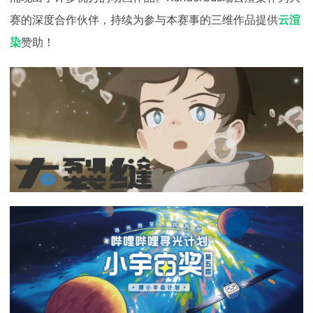
下载
赛的深度合作伙伴，持续为参与本赛事的三维作品提供
云渲
动画客户端
动画客户端
动画客户端
动画客户端
动画客户端
动画客户端
染
赞助！
效果图客户端
效果图客户端
效果图客户端
效果图客户端
效果图客户端
效果图客户端
帮助/教程
登录