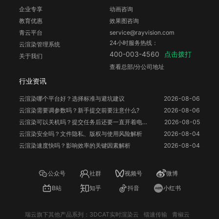
企业专享
动画咨询
教育优惠
效果图咨询
青云平台
service@rayvision.com
24小时服务热线：
云渲染管理系统
点击拨打
400-003-4560
关于我们
查看总部/分公司地址
行业资讯
云渲染哪个平台好？选择标准与避坑建议
2026-08-06
云渲染需要调参数吗？新手提交前要注意什么?
2026-08-06
云渲染可以关机吗？提交任务后还要一直开着电脑吗？
2026-08-05
云渲染安全吗？文件隐私、版权与使用风险解析
2026-08-04
云渲染速度快吗？影响效率的关键因素解析
2026-08-04
公众号
社群
视频号
微博
B站
知乎
抖音
小红书
瑞云旗下其他产品系列：
3DCAT实时渲染云
镭速传输
青椒云