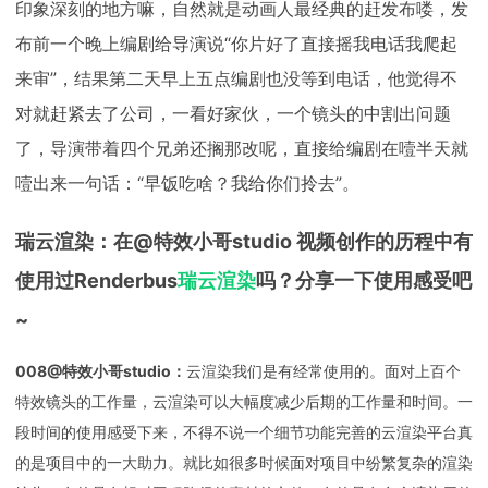
印象深刻的地方嘛，自然就是动画人最经典的赶发布喽，发
布前一个晚上编剧给导演说“你片好了直接摇我电话我爬起
来审”，结果第二天早上五点编剧也没等到电话，他觉得不
对就赶紧去了公司，一看好家伙，一个镜头的中割出问题
了，导演带着四个兄弟还搁那改呢，直接给编剧在噎半天就
噎出来一句话：“早饭吃啥？我给你们拎去”。
瑞云渲染：在@特效小哥studio 视频创作的历程中有
使用过Renderbus
瑞云渲染
吗？分享一下使用感受吧
~
008@特效小哥studio：
云渲染我们是有经常使用的。面对上百个
特效镜头的工作量，云渲染可以大幅度减少后期的工作量和时间。一
段时间的使用感受下来，不得不说一个细节功能完善的云渲染平台真
的是项目中的一大助力。就比如很多时候面对项目中纷繁复杂的渲染