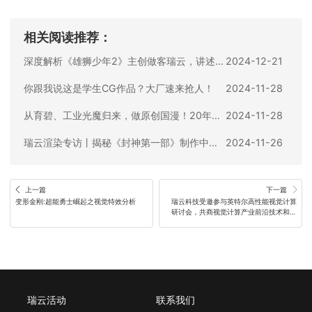
相关阅读推荐：
深度解析《雄狮少年2》主创做客瑞云，讲述超写实动画电影的幕后创作故事
2024-12-21
你跟我说这是学生CG作品？大厂速来抢人！
2024-11-28
从育碧、工业光魔归来，做原创国漫！20年动画人徐健的CG路
2024-11-28
瑞云渲染专访丨揭秘《封神第一部》制作中使用的全新CG环境工作流！
2024-11-26
上一篇
下一篇
变形金刚:超能勇士崛起之视觉特效分析
瑞云科技受邀参与英特尔高性能视觉计算
研讨会，共商视觉计算产业前沿技术和生
态共建！
瑞云活动
联系我们