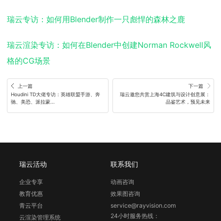
瑞云专访：如何用Blender制作一只彪悍的森林之鹿
瑞云渲染专访：如何在Blender中创建Norman Rockwell风
格的CG场景
上一篇
下一篇
Houdini TD大佬专访：英雄联盟手游、奔
瑞云邀您共赏上海4C建筑与设计创意展：
驰、美恐、派拉蒙...
品鉴艺术，预见未来
瑞云活动
联系我们
企业专享
动画咨询
教育优惠
效果图咨询
青云平台
service@rayvision.com
24小时服务热线：
云渲染管理系统