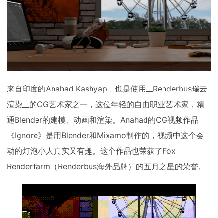
下载
动画客户端
动画客户端
动画客户端
动画客户端
动画客户端
动画客户端
效果图客户端
效果图客户端
效果图客户端
效果图客户端
效果图客户端
效果图客户端
帮助/教程
登录
来自印度的Anahad Kashyap，也是使用__Renderbus瑞云
渲染__的CG艺术家之一，这位年轻的自由职业艺术家，精
通Blender的建模、动画和渲染。Anahad的CG视频作品
《Ignore》是用Blender和Mixamo制作的，视频中这个会
动的灯泡小人真实又有趣。这个作品也荣获了Fox
Renderfarm（Renderbus海外品牌）的五月之星的荣誉。