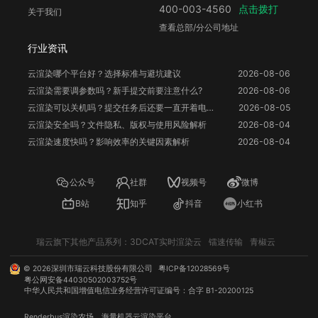
点击拨打
400-003-4560
关于我们
查看总部/分公司地址
行业资讯
云渲染哪个平台好？选择标准与避坑建议
2026-08-06
云渲染需要调参数吗？新手提交前要注意什么?
2026-08-06
云渲染可以关机吗？提交任务后还要一直开着电脑吗？
2026-08-05
云渲染安全吗？文件隐私、版权与使用风险解析
2026-08-04
云渲染速度快吗？影响效率的关键因素解析
2026-08-04
公众号
社群
视频号
微博
B站
知乎
抖音
小红书
瑞云旗下其他产品系列：
3DCAT实时渲染云
镭速传输
青椒云
©
2026
深圳市瑞云科技股份有限公司
粤ICP备12028569号
粤公网安备44030502003752号
中华人民共和国增值电信业务经营许可证编号：合字 B1-20200125
Renderbus
渲染农场
，海量机器
云渲染
平台