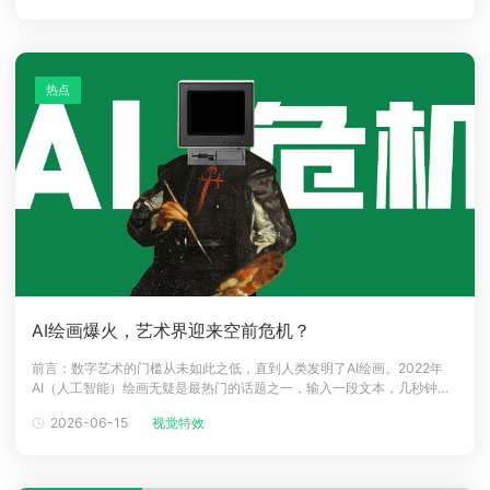
家已经非常熟悉了。最近，一部完全由国人班底开发制作的游戏CG，也迎
头赶
热点
AI绘画爆火，艺术界迎来空前危机？
前言：数字艺术的门槛从未如此之低，直到人类发明了AI绘画。2022年
AI（人工智能）绘画无疑是最热门的话题之一，输入一段文本，几秒钟就
可以一键生成自定义高精度的画作，超低的技术参与门槛让它在大众中迅
2026-06-15
视觉特效
速的普及开来。不仅是艺术圈，小瑞还在科技圈、游戏圈等各领域发现非
常多up主的AI绘画软件测评视频，虽然大多数的人只是凑下热闹，但是话
题热度可见