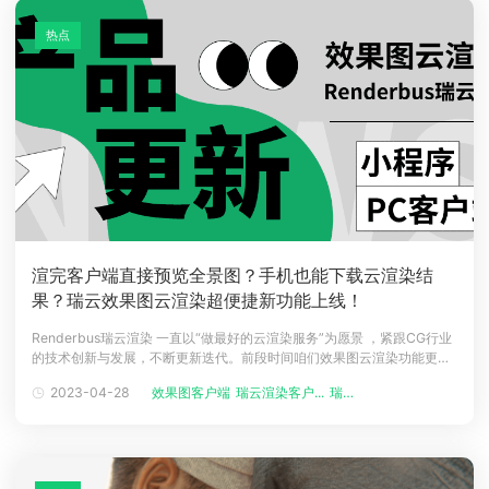
热点
渲完客户端直接预览全景图？手机也能下载云渲染结
果？瑞云效果图云渲染超便捷新功能上线！
Renderbus瑞云渲染 一直以“做最好的云渲染服务”为愿景 ，紧跟CG行业
的技术创新与发展，不断更新迭代。前段时间咱们效果图云渲染功能更新
和降价的消息一出，引来了非常多的小伙伴来试用，也给了不少的使用反
2023-04-28
效果图客户端
瑞云渲染客户...
瑞云渲染
馈，客户大大的产品需求就是我们的研发动力！所以我们又上新啦！本次
更新电脑客户端和移动端小程序皆有亮眼的新功能上线，话不多说，先跟
小瑞一