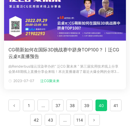
CG萌新如何在国际3D挑战赛中跻身TOP100？丨泛CG
云桌π直播预告
由Renderbus瑞云渲染举办的“ 泛CG 聚未来 ” 第三届实用技术线上分享
会第48期线上直播分享会来啦！本次直播邀请了最近火爆全网的全球3D
渲染挑战赛第五届入围Top100的国人选手：刘圣浩（以太-Aether）、李
2023-07-07
泛CG聚未来
嘉涛（McCartney）、白薛伟（筱鬼丫丫）来到我们的直播间，为大家分
享自己入围作品的创作灵感以及制作干货。直播还邀
1
...
37
38
39
40
41
42
43
...
114