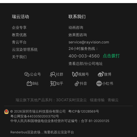
瑞云活动
联系我们
企业专享
动画咨询
教育优惠
效果图咨询
青云平台
service@rayvision.com
24小时服务热线：
云渲染管理系统
点击拨打
400-003-4560
关于我们
查看总部/分公司地址
公众号
社群
视频号
微博
B站
知乎
抖音
小红书
瑞云旗下其他产品系列：
3DCAT实时渲染云
镭速传输
青椒云
©
2026
深圳市瑞云科技股份有限公司
粤ICP备12028569号
粤公网安备44030502003752号
中华人民共和国增值电信业务经营许可证编号：合字 B1-20200125
Renderbus
渲染农场
，海量机器
云渲染
平台