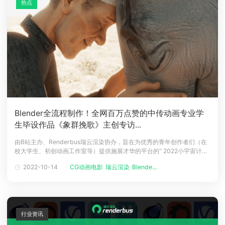
热点
Blender全流程制作！全网百万点赞的中传动画专业学
生毕设作品《象群挽歌》主创专访...
由B站主办、Renderbus瑞云渲染协办，旨在为优秀的青年创作者们（在
校大学生、初创动画工作室等）提供施展才华的平台的“ 2022小宇宙计划
”近日正式公布了入围名单，本次比赛共有238支优秀的青年动画团队参
2022-10-14
CG动画电影
瑞云渲染
Blende...
与，但只有21个作品入围最终动画大奖角逐！其中，有一个学生团队的作
品一经播出便引起了广泛关注，在抖音、B站等视频平台获得了千万播放
行业资讯