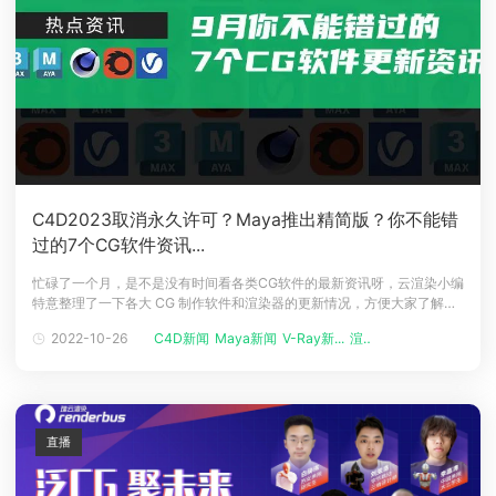
C4D2023取消永久许可？Maya推出精简版？你不能错
过的7个CG软件资讯...
忙碌了一个月，是不是没有时间看各类CG软件的最新资讯呀，云渲染小编
特意整理了一下各大 CG 制作软件和渲染器的更新情况，方便大家了解行
业最新动态！不知道是不是因为9月是第三季度结尾，各大软件研发组都
2022-10-26
C4D新闻
Maya新闻
V-Ray新...
渲染软件
开始冲刺开发周期，九月更新版本的软件异常的多！不多说啦，快来一起
看看吧~9月CG制作软件更新最近Maxon2022秋季大更新来了，9月更新
最大
直播