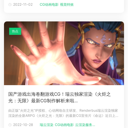
四季共九集，分上下两部，分别在今年5月和7月上线，目前豆瓣评分已经
2022-11-02
CG动画电影
视觉特效
稳定在了9.2的高分，也是该系列目前为止的豆瓣最高评分！《怪奇物语》
第四季让来自印第安纳州霍金斯的孩子们经历了迄今为
热点
国产游戏出海卷翻游戏CG！瑞云独家渲染《火炬之
光：无限》最新CG制作解析来啦...
由正版“火炬之光”IP授权、心动网络自主研发、Renderbus瑞云渲染独家
渲染的全新ARPG《火炬之光：无限》的最新CG宣传片《命运》近日上
线！纯手绘制作的精致场景、高度风格化渲染的人物造型、二维+三维有
2022-10-28
瑞云渲染
CG动画电影
云渲染服务平...
机融合的视觉美学……这些海外明星动画大多具备的风格化特点，想必大