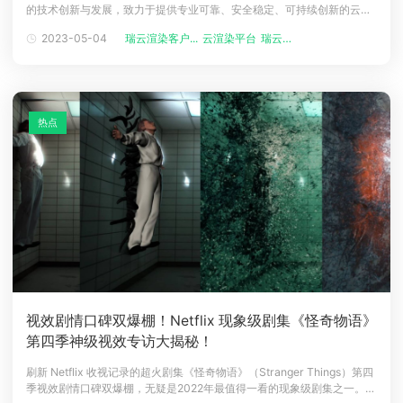
的技术创新与发展，致力于提供专业可靠、安全稳定、可持续创新的云渲
下载
染解决方案，一切能够便捷服务用户的产品功能，我们都会全力实现，这
动画客户端
动画客户端
动画客户端
动画客户端
动画客户端
动画客户端
2023-05-04
瑞云渲染客户...
云渲染平台
瑞云渲染
也是我们在亚洲云渲染行业持续领先的原因。之前给大家分享了我们效果
图渲染这边的功能更新《渲完客户端直接预览全景图？手机也能下载云渲
效果图客户端
效果图客户端
效果图客户端
效果图客户端
效果图客户端
效果图客户端
帮助/教程
染结
登录
热点
视效剧情口碑双爆棚！Netflix 现象级剧集《怪奇物语》
第四季神级视效专访大揭秘！
刷新 Netflix 收视记录的超火剧集《怪奇物语》（Stranger Things）第四
季视效剧情口碑双爆棚，无疑是2022年最值得一看的现象级剧集之一。第