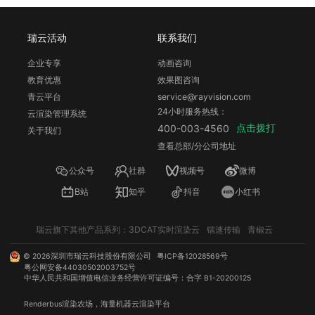
瑞云活动
联系我们
企业专享
动画咨询
教育优惠
效果图咨询
青云平台
service@rayvision.com
24小时服务热线：
云渲染管理系统
点击拨打
400-003-4560
关于我们
查看总部/分公司地址
公众号
社群
视频号
微博
B站
知乎
抖音
小红书
瑞云旗下其他产品系列：
3DCAT实时渲染云
镭速传输
青椒云
©
2026
深圳市瑞云科技股份有限公司
粤ICP备12028569号
粤公网安备44030502003752号
中华人民共和国增值电信业务经营许可证编号：合字 B1-20200125
Renderbus
渲染农场
，海量机器
云渲染
平台