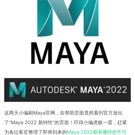
下载
动画客户端
动画客户端
动画客户端
动画客户端
动画客户端
动画客户端
效果图客户端
效果图客户端
效果图客户端
效果图客户端
效果图客户端
效果图客户端
帮助/教程
登录
这两天小编刷Maya官网，在帮助页面竟然看到官方放出
了“Maya 2022 新特性”的页面！吓得小编虎躯一震，赶紧
为各位客官整理了即将到来的
Maya 2022都有哪些您不可