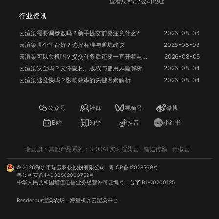
查看总部/分公司地址
行业资讯
云渲染需要调参数吗？新手提交前要注意什么?
2026-08-06
云渲染哪个平台好？选择标准与避坑建议
2026-08-06
云渲染可以关机吗？提交任务后还要一直开着电脑吗？
2026-08-05
云渲染安全吗？文件隐私、版权与使用风险解析
2026-08-04
云渲染速度快吗？影响效率的关键因素解析
2026-08-04
公众号
社群
视频号
微博
B站
知乎
抖音
小红书
瑞云旗下其他产品系列：
3DCAT实时渲染云
镭速传输
青椒云
©
2026
深圳市瑞云科技股份有限公司
粤ICP备12028569号
粤公网安备44030502003752号
中华人民共和国增值电信业务经营许可证编号：合字 B1-20200125
Renderbus
渲染农场
，海量机器
云渲染
平台