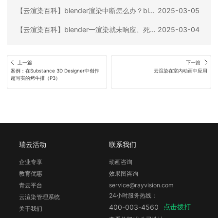
【云渲染百科】blender渲染中断怎么办？blender渲染指南
2025-03-05
【云渲染百科】blender一渲染就未响应、死机等，要这样处理！
2025-03-04
上一篇
下一篇
案例：在Substance 3D Designer中创作
云渲染在室内动画中应用
超写实的烤牛排（P3）
瑞云活动
联系我们
企业专享
动画咨询
教育优惠
效果图咨询
青云平台
service@rayvision.com
24小时服务热线：
云渲染管理系统
点击拨打
400-003-4560
关于我们