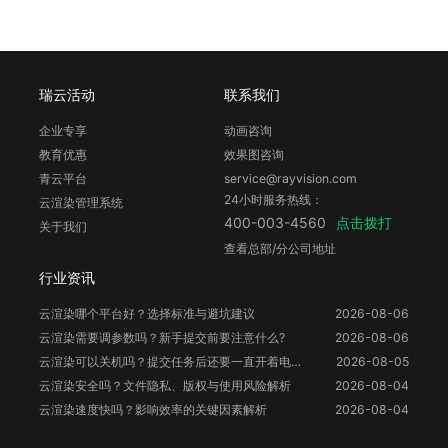
瑞云活动
联系我们
企业专享
动画咨询
教育优惠
效果图咨询
青云平台
service@rayvision.com
24小时服务热线：
云渲染管理系统
点击拨打
400-003-4560
关于我们
查看总部/分公司地址
行业资讯
云渲染哪个平台好？选择标准与避坑建议
2026-08-06
云渲染需要调参数吗？新手提交前要注意什么?
2026-08-06
云渲染可以关机吗？提交任务后还要一直开着电脑吗？
2026-08-05
云渲染安全吗？文件隐私、版权与使用风险解析
2026-08-04
云渲染速度快吗？影响效率的关键因素解析
2026-08-04