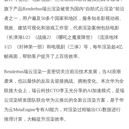
旗下产品
Renderbus瑞云渲染被誉为国内“自助式云渲染”前沿
者之一，用户遍及50多个国家和地区，服务知名影视动画、
视效、建筑可视化和游戏工作室，代表渲染案例包括电影
《长津湖1/2》《战狼2》《哪吒之魔童降世》《流浪地球
1/2》《封神第一部》和电视剧《三体》等，每年渲染超4亿
帧画面，帮助客户提升了上百倍效率。
Renderbus瑞云渲染一直密切关注前沿技术发展，当AI浪潮
袭来，也以最快的反应去迎接挑战、拥抱变化。本次华为全
联接大会上，瑞云科技CTO李玉光分享的AI加速模式，是瑞
云渲染研发团队联合华为云推出的全新云渲染方案，基于华
为云MetaEngine专有AI能力，对渲染过程输出CG数据进行
推理计算，大幅提升渲染效率。