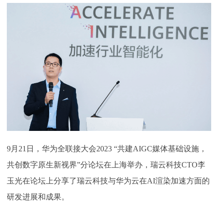
下载
动画客户端
动画客户端
动画客户端
动画客户端
动画客户端
动画客户端
效果图客户端
效果图客户端
效果图客户端
效果图客户端
效果图客户端
效果图客户端
帮助/教程
登录
9月21日，华为全联接大会2023 “共建AIGC媒体基础设施，
共创数字原生新视界”分论坛在上海举办，瑞云科技CTO李
玉光在论坛上分享了瑞云科技与华为云在AI渲染加速方面的
研发进展和成果。