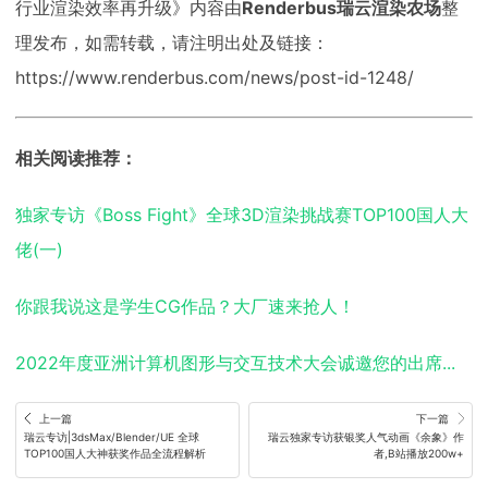
行业渲染效率再升级》内容由
Renderbus瑞云渲染农场
整
理发布，如需转载，请注明出处及链接：
https://www.renderbus.com/news/post-id-1248/
相关阅读推荐：
独家专访《Boss Fight》全球3D渲染挑战赛TOP100国人大
佬(一)
你跟我说这是学生CG作品？大厂速来抢人！
2022年度亚洲计算机图形与交互技术大会诚邀您的出席...
上一篇
下一篇
瑞云专访|3dsMax/Blender/UE 全球
瑞云独家专访获银奖人气动画《余象》作
TOP100国人大神获奖作品全流程解析
者,B站播放200w+