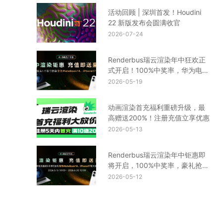
活动回顾 | 深圳首发！Houdini
22 新版发布会圆满收官
2026-07-24
Renderbus瑞云渲染年中狂欢正
式开启！100%中奖率，华为电
脑、iPhone17等你来拿
2026-05-19
动画渲染首充福利重磅升级，最
高赠送200%！注册充值立享优惠
2026-05-13
Renderbus瑞云渲染年中钜惠即
将开启，100%中奖率，豪礼抢先
看！
2026-05-12