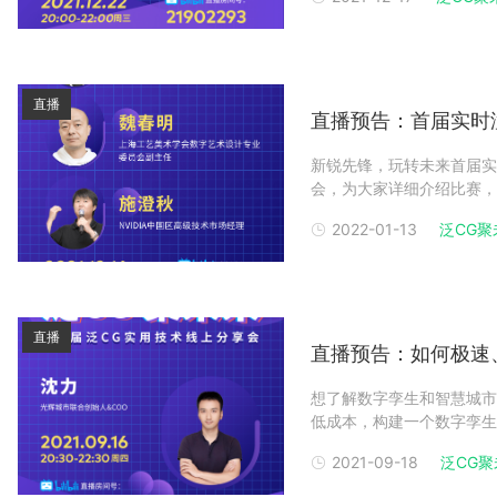
迎有创意有想法的你参与其
直播
直播预告：首届实时
新锐先锋，玩转未来首届实
会，为大家详细介绍比赛，
海国际时尚教育中心特聘讲
2022-01-13
泛CG聚
作品大赛评委、视觉研发、
式等多个大
直播
直播预告：如何极速
想了解数字孪生和智慧城市
低成本，构建一个数字孪生
市联合创始人兼COO，同
2021-09-18
泛CG聚
数字孪生技术提供商。其自主