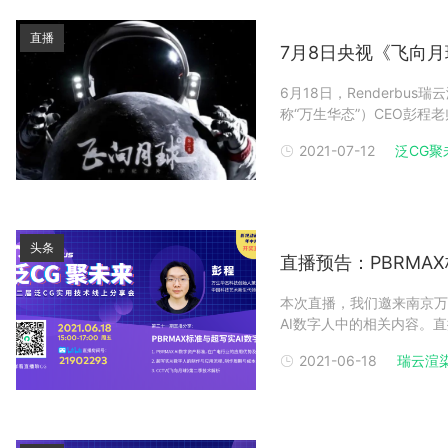
直播
7月8日央视《飞向
6月18日，Renderbus
称“万生华态”）CEO彭程
相关内容。万生华态与中央
2021-07-12
泛CG聚
中全球首位 "数字航天员
头条
直播预告：PBRMA
本次直播，我们邀来南京万生华
AI数字人中的相关内容。直
动开奖！英伟达Quadro RTX
2021-06-18
瑞云渲
和华为手表GT2等多重豪