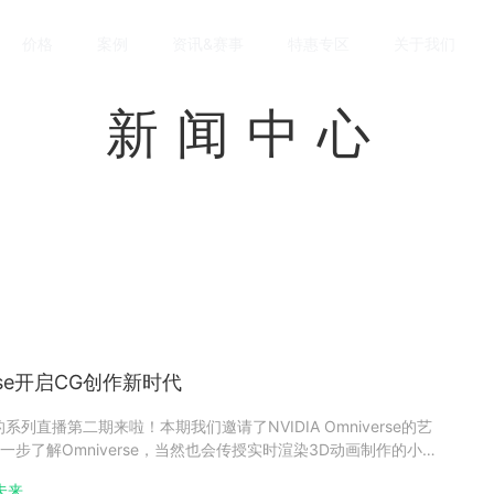
价格
案例
资讯&赛事
特惠专区
关于我们
新闻中心
rse开启CG创作新时代
列直播第二期来啦！本期我们邀请了NVIDIA Omniverse的艺
步了解Omniverse，当然也会传授实时渲染3D动画制作的小技
先锋 玩转未来首届实时渲染3D动画创作大赛正在火热进行中，欢
未来