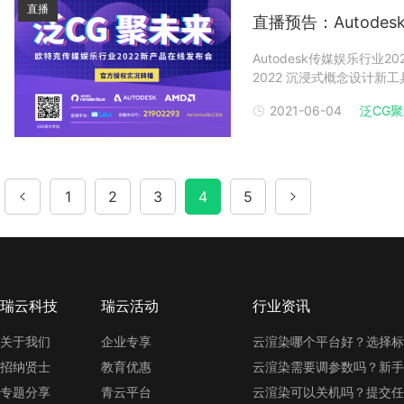
直播
直播预告：Autode
Autodesk传媒娱乐行业
2022 沉浸式概念设计新工
能，如何解放思维激发创作
2021-06-04
泛CG
率的影响因素也将为您倾力
1
2
3
4
5
瑞云科技
瑞云活动
行业资讯
关于我们
企业专享
云渲染哪个平台好？选择标
招纳贤士
教育优惠
云渲染需要调参数吗？新手
专题分享
青云平台
云渲染可以关机吗？提交任