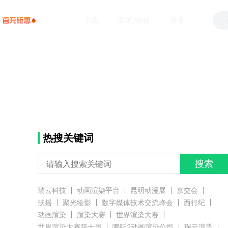
下载
帮助/教程
登录
热搜关键词
搜索
瑞云科技
动画渲染平台
昆明动漫展
京交会
扶摇
聚光绘影
数字媒体技术交流峰会
西行纪
动画渲染
渲染大赛
世界渲染大赛
世界渲染大赛第十届
哪吒2动画渲染公司
瑞云渲染