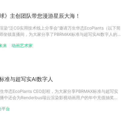
月球》主创团队带您漫游星辰大海！
瑞云渲染“泛CG实用技术线上分享会”邀请万生华态EcoPlants（以下简
老师坐镇直播间，为大家分享了PBRMAX标准与超写实AI数字人的
广播电视总台联合打造了中国探月官方纪录片《飞向月球Ⅱ》，其
未来
动画艺术家
"在《飞向月球Ⅱ》中成功登陆月球。彭程老
X标准与超写实AI数字人
态EcoPlants CEO彭程，为大家分享PBRMAX标准与超写实
播中还会为Renderbus瑞云渲染影视动画用户的年中充值抽奖活
4000、坚果J7S投影仪、Bose SoundLink Revolve+ 蓝牙音响
染平台
礼将花落谁家