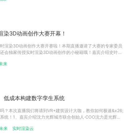
中，尽情施展才华，一展风采。点击这里报名参赛，
渲染3D动画创作大赛开幕！
时渲染3D动画创作大赛开赛啦！本期直播邀请了大赛的专家委员
还会独家传授实时渲染3D动画创作的小秘籍哦！嘉宾介绍史叶上
师史叶老师自2003年踏入CG行业以来，曾任全国高校数字艺术
未来
CG导演、PM等工作，曾参与北京奥运开幕式、上海世博会开幕
、低成本构建数字孪生系统
吗？本次直播我们将请到VR+建筑设计大咖，教你如何极速&x26;
系统！1、嘉宾介绍沈力光辉城市联合创始人·COO沈力是光辉城
时也任重庆市虚拟现实产业联盟理事长。光辉城市是一家智慧城市
未来
实时渲染云
研发的数字孪生创作工具 Mars 2017年上线以来拥有12