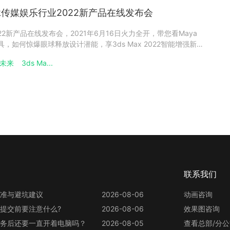
sk传媒娱乐行业2022新产品在线发布会
2022新产品在线发布会，2021年6月16日火力全开，带您看Maya
具，如何惊爆眼球释放设计潜能，享3ds Max 2022智能增强新功
激情。更具创作优势面向未来的制作管理系统及快速提升出图效
聚未来
3ds Ma...
在线讲解。泛CG作为本次新品发布会的官方
联系我们
准与避坑建议
2026-08-06
动画咨询
提交前要注意什么?
2026-08-06
效果图咨询
务后还要一直开着电脑吗？
2026-08-05
查看总部/分