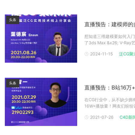
头条
直播预告：建模师的
想知道三维建模要如何入门
了3ds Max &x26; 
宸 EnsunRobust HPC有
2024-11-15
泛CG聚
HPC有限公司的3ds Max /
头条
直播预告：B站16万+
在CG行业中，从不缺少拥
16W+播放量！网友们纷
次，我还想多看看这样优秀
2021-07-26
C4D新
晚八点半，毕设作者李智一
绍李智一