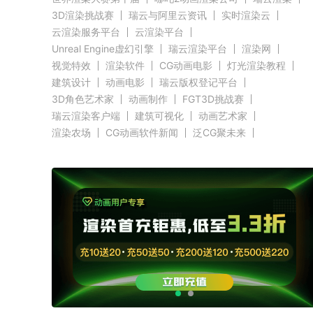
3D渲染挑战赛
瑞云与阿里云资讯
实时渲染云
云渲染服务平台
云渲染平台
Unreal Engine虚幻引擎
瑞云渲染平台
渲染网
视觉特效
渲染软件
CG动画电影
灯光渲染教程
建筑设计
动画电影
瑞云版权登记平台
3D角色艺术家
动画制作
FGT3D挑战赛
瑞云渲染客户端
建筑可视化
动画艺术家
渲染农场
CG动画软件新闻
泛CG聚未来
Evermotion赛事新闻
CGTrader渲染新闻
RenderMan新闻
渲染客户端快讯
C4D新闻
Autodesk新闻
好莱坞影视云渲染
奥斯卡渲染资讯
Renderbus新闻
CG渲染新闻
Siggraph新闻
Blender新闻
GPU渲染
CPU渲染
Redshift新闻
3ds Max新闻
瑞云科技
瑞云大事件
原力动画
CG英雄会
三维渲染
效果图设计大赛
效果图大赛
效果图客户端
瑞云
ZBrush新闻
Cinema 4D资讯
V-Ray新闻
渲染插件
Maya新闻
教育优惠
赤道
北京电影学院
全局照明
无偏差渲染