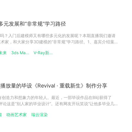
多元发展和“非常规”学习路径
吗？入门后建模师又有哪些多元化的发展呢？本期直播我们邀请
V-Ray艺术家，和大家分享3D建模的“非常规”学习路径。1、嘉宾介绍葉德
限公司3ds Max / V-Ray导师兼IT顾问Ensun是马来西亚Robust
未来
3ds Ma...
V-Ray新...
播放量的毕设《Revival · 重载新生》制作分享
有创造力和想象力的年轻人。最近，一部毕设作品在B站获得了
纷评论这是“别人家的毕业设计”。还有网友开玩笑说“让他多毕业几
的毕设”。想知道这部优秀的毕设是如何创作的吗？7月29日周四
闻
动画艺术家
瑞云渲染
同学将做客直播间！和大家分享创作经验和幕后故事。1、嘉宾介