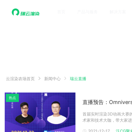
首页
产品与服务
解决方案
瑞云直播
云渲染农场首页
新闻中心
热点
直播预告：Omnive
首届实时渲染3D动画大赛的系
术家和技术大咖，带大家进一
巧，带大家玩转比赛。新锐
2021-12-17
泛CG聚