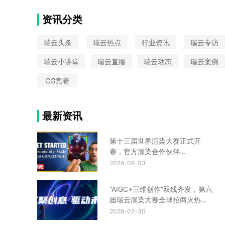
云栖大会
VAX
大圣归来
中国国际动漫节
Python
CIS设计
Turtle渲染器
星火国际设计奖
资讯分类
金鸡百花奖
UE云渲染平台
瑞云头条
瑞云热点
行业资讯
瑞云专访
瑞云小讲堂
瑞云直播
瑞云动态
瑞云案例
CG竞赛
最新资讯
第十三届世界渲染大赛正式开
赛，官方渲染合作伙伴
Renderbus瑞云渲染助您渲力全
2026-08-03
开！
“AIGC+三维创作”双线齐发，第六
届瑞云渲染大赛全球招商火热进
行中！
2026-07-30