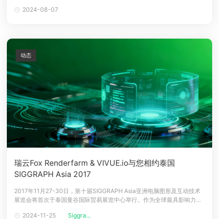
丽，知名导演李杨，美国知名导演、编剧、制片人保罗•布朗，香港著名
2024-08-07
下载
影评人、香港浸会大学电影学院总监卓伯棠，西班牙知名编剧、制片人伊
动画客户端
动画客户端
动画客户端
动画客户端
动画客户端
动画客户端
万•米那布莱斯，纪录片导演、中国影视艺术协会副主席彭辉，系列动画
片《熊出没》总导演
效果图客户端
效果图客户端
效果图客户端
效果图客户端
效果图客户端
效果图客户端
帮助/教程
动态
登录
瑞云Fox Renderfarm & VIVUE.io与您相约泰国
SIGGRAPH Asia 2017
2017年11月27-30日，第十届SIGGRAPH Asia亚洲电脑图形及互动技术
展览会将首次于泰国曼谷国际贸易展览中心举行。作为全球最具影响力、
亚洲地区最大的年度计算机图形和互动技术大会，届时将有全国各地的CG
2024-11-25
Siggra...
行业巨头及领先企业以及7000多名行业人士汇集于此，共享CG行业盛