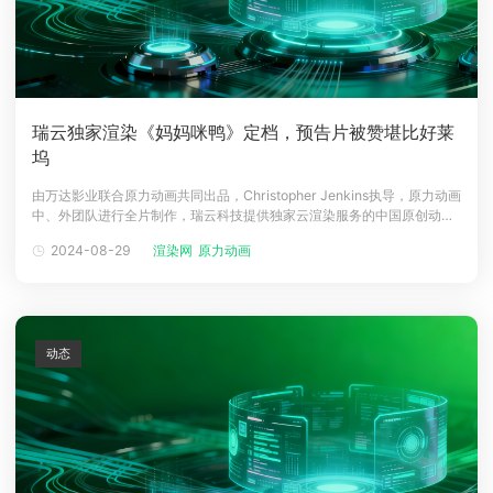
瑞云独家渲染《妈妈咪鸭》定档，预告片被赞堪比好莱
坞
由万达影业联合原力动画共同出品，Christopher Jenkins执导，原力动画
中、外团队进行全片制作，瑞云科技提供独家云渲染服务的中国原创动画
电影《妈妈咪鸭》（英文名：《Duck Duck Goose》）近日定档，将于
2024-08-29
渲染网
原力动画
2018年1月26日全国公映。 超高水准，万众瞩目 该动画以其超高的制作
水准，惊艳海内外观众。无论是故事性还是艺术
动态