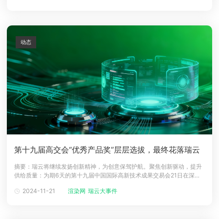
宴！如此重量级的大会当然少不了瑞云Fox Renderfa
动态
第十九届高交会“优秀产品奖”层层选拔，最终花落瑞云
摘要：瑞云将继续发扬创新精神，为创意保驾护航。聚焦创新驱动，提升
供给质量：为期6天的第十九届中国国际高新技术成果交易会21日在深圳
会展中心闭幕。展览、论坛、专业会议、项目路演、采购洽谈会、创客活
2024-11-21
渲染网
瑞云大事件
动和科技体验等，精彩纷呈！本届高交会展示的高新技术项目达到10020
项，大批项目与新产业高度结合，给企业及项目提供了交流合作的机会，
真正实现高科技