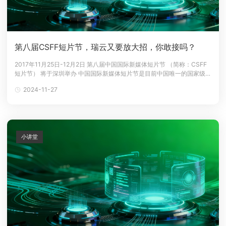
第八届CSFF短片节，瑞云又要放大招，你敢接吗？
2017年11月25日-12月2日 第八届中国国际新媒体短片节 （简称：CSFF
短片节） 将于深圳举办 中国国际新媒体短片节是目前中国唯一的国家级、
国际性短片节，迄今为止已连续举办七届，致力于鼓励国内外优秀新媒体
2024-11-27
短片创作，发现和扶持影视创作人才，孵化优质影视创意项目，促进影视
和新媒体产业融合发展，推动国际文化交流与合作。为期8天的第八届C
小讲堂