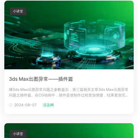
小讲堂
3ds Max出图异常——插件篇
继3ds Max出图异常问题之参数篇后，第三篇相关文章3ds Max出图异常
问题之插件篇。在CG动画中，插件是使制作过程更加便捷，结果更加完美
的软件辅助程序。在renderbus的渲染中，也使用到了插件，而使用插件
2024-08-07
渲染网
也是需要遵循其规律的，使用不当也会出现问题。其中由插件原因导致的
出图异常，分为2点：3.1由软件或插件原因导致的出图异常3.2
小讲堂