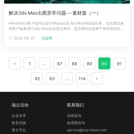
解决3ds Max出图异常问题---素材篇（一）
Renderbus客户端可以进行Maya以及3ds Max的渲染任务。当您通过使
用客户端来进行3ds Max的渲染任务时，是否遇到过各种千奇百怪的坑导
致了渲染结果无法达到预期的要求（无奈的表情）。这次我们来看一下，
2022-06-27
渲染网
该如何解决3ds Max出图异常的问题。我们勤勤恳恳的程序员大大们早已
为您做好了总结（此处应有掌声），看一眼不吃亏，看一眼少进
1
...
87
88
89
90
91
92
93
...
114
瑞云活动
联系我们
企业专享
动画咨询
教育优惠
效果图咨询
青云平台
service@rayvision.com