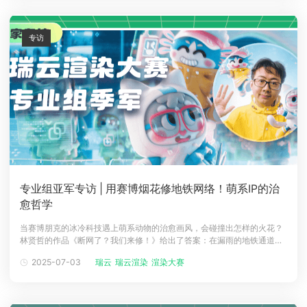
动漫游戏科
专访
专业组亚军专访 | 用赛博烟花修地铁网络！萌系IP的治
愈哲学
当赛博朋克的冰冷科技遇上萌系动物的治愈画风，会碰撞出怎样的火花？
林贤哲的作品《断网了？我们来修！》给出了答案：在漏雨的地铁通道
里，灰白纹的 萌猫张小贝背着六角恐龙阿可，用自制设备绽放赛博烟花，
2025-07-03
瑞云
瑞云渲染
渲染大赛
为断网的都市人点亮片刻温暖。这位网络代号萌猫张小贝的三维特效师，
是Bad Normals无尽之路渲染挑战赛冠军，更是带着原创IP从爱好者走向
职业CG