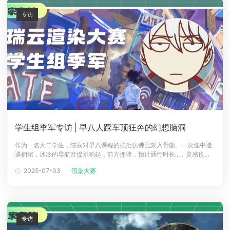
专访
学生组季军专访 | 早八人踩车顶狂奔的幻想脑洞
作为一名大二学生，陈宸对早八课程的抗拒仿佛已刻入骨髓。一次途中遭
遇拥堵，冰冷的导航音提示响起，前方拥堵，预计通行时长...，灵感也骤
然迸发。早八打工人经历拥堵的奇思妙想，凝结成为了一个充满张力的7
2025-07-03
渲染大赛
秒创意短片，勾勒出一幅打工人在斑斓车顶前进的奇幻图景。虽然在CG动
画制作方面属初次尝试，但陈宸凭借天马行空的创意构思，并通过借鉴风
格化元素巧妙弥
专访