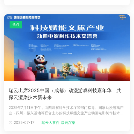
本期专访，让我们一起了解三位把 喜欢 当指南针、把 自学 当加速器
热点
瑞云出席2025中国（成都）动漫游戏科技嘉年华，共
探云渲染技术新未来
2025年7月11日下午，由四川省科学技术厅等部门指导、国家动漫游戏产
业（四川）振兴基地等联合主办的科技赋能文旅产业动画电影制作技术交
流会在成都举行。作为国内云渲染领域领军企业，瑞云科技受邀参会，产
2025-07-17
瑞云大事件
瑞云渲染
品总监李玉光发表《云渲染技术在电影制作中的应用与实践》主旨演讲，
与行业共探数字技术驱动动画电影创新的发展路径。▲2025中国（成都）