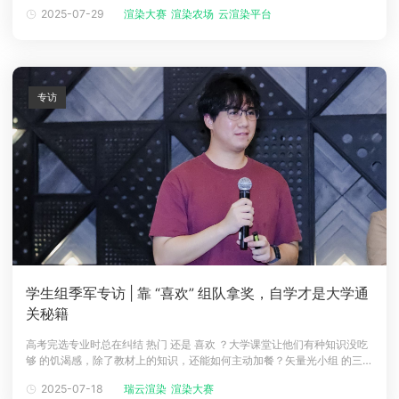
生态、小红书等平台流量持续燃爆，全网曝光量轻松破亿，成为国内3D动
2025-07-29
渲染大赛
渲染农场
云渲染平台
画领域标杆性的创作盛事。▲往届参赛选手作品作为CG领域备受瞩目、具
有标杆性的赛事，瑞云渲染大赛旨在发掘顶尖人才，激发创意，推动中国
CG行业发
专访
学生组季军专访 | 靠 “喜欢” 组队拿奖，自学才是大学通
关秘籍
高考完选专业时总在纠结 热门 还是 喜欢 ？大学课堂让他们有种知识没吃
够 的饥渴感，除了教材上的知识，还能如何主动加餐？矢量光小组 的三位
小伙伴，用实际行动给出了答案。他们一个痴迷CG艺术，一个为动漫深挖
2025-07-18
瑞云渲染
渲染大赛
动画技巧，一个抱着 特效像魔法 的热爱学习技术，凭借 喜欢 凑成团队。