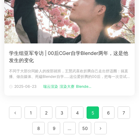
学生组亚军专访 | 00后CGer自学Blender两年，这是他
发生的变化
不同于大部分同龄人的按部就班，王慧武喜欢折腾自己走出舒适圈：搞直
播、做自媒体、死磕Blender自学......这位爱折腾的00后，把每一次尝试
都当作突破的跳板。从大一自学Blender、发布作品开始，质疑和各式的
2025-06-23
瑞云渲染
渲染大赛
Blende...
评价声在社交媒体评论区涌现，他却将压力化为燃料，日复一日坚持学
习。这颗执着浇灌的种子慢慢破土而出，精心打造的宫斗大戏《乱世襁褓
1
2
3
4
5
6
7
8
9
...
50