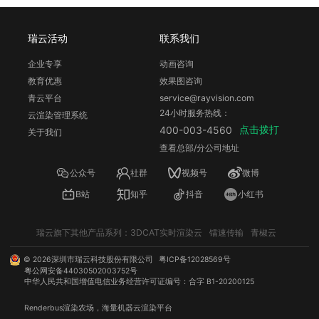
瑞云活动
联系我们
企业专享
动画咨询
教育优惠
效果图咨询
青云平台
service@rayvision.com
24小时服务热线：
云渲染管理系统
点击拨打
400-003-4560
关于我们
查看总部/分公司地址
公众号
社群
视频号
微博
B站
知乎
抖音
小红书
瑞云旗下其他产品系列：
3DCAT实时渲染云
镭速传输
青椒云
©
2026
深圳市瑞云科技股份有限公司
粤ICP备12028569号
粤公网安备44030502003752号
中华人民共和国增值电信业务经营许可证编号：合字 B1-20200125
Renderbus
渲染农场
，海量机器
云渲染
平台