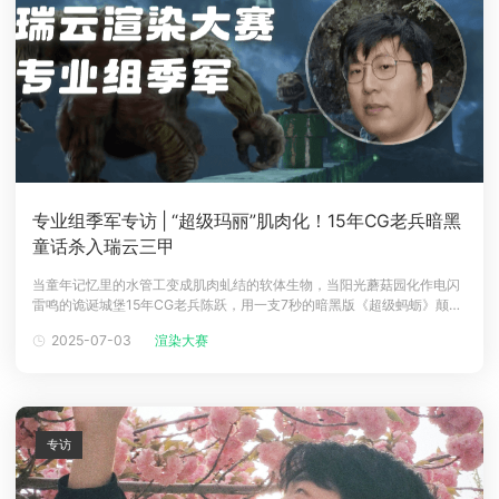
专业组季军专访 | “超级玛丽”肌肉化！15年CG老兵暗黑
童话杀入瑞云三甲
当童年记忆里的水管工变成肌肉虬结的软体生物，当阳光蘑菇园化作电闪
雷鸣的诡诞城堡15年CG老兵陈跃，用一支7秒的暗黑版《超级蚂蛎》颠覆
了所有人对超级玛丽的想象。这支充斥着粘液、菌丝与生物电光的短片，
2025-07-03
渲染大赛
让他捧回第四届瑞云渲染大赛专业组季军奖杯。令人意外的是，这位深耕
CG领域十余年的自由艺术却自称普通从业者，并且作品诞生于他职业生涯
的关键转型期"
专访