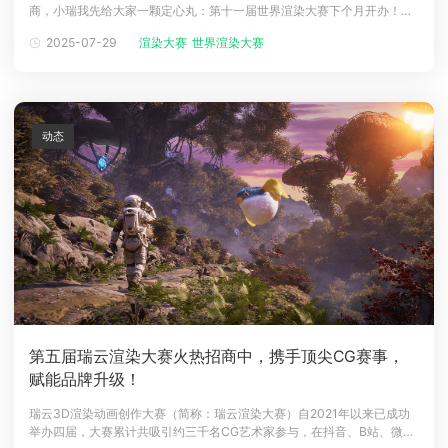
商，小瑞我先给大家一颗定心丸：第十一届世界渲染大赛下个月开办！世
下载
界渲染大赛作为全球瞩目的3D大佬 Battle赛场，从2020年10月的《平行
动画客户端
动画客户端
动画客户端
动画客户端
动画客户端
动画客户端
2025-07-29
渲染大赛
世界渲染大赛
宇宙》到2025年2月的《深渊召唤》，已成功办了十届，每一届都是神仙
打架的名场面，堪称3D版 华山论剑 ！本篇推文带你快速掌握赛事的最新
效果图客户端
效果图客户端
效果图客户端
效果图客户端
效果图客户端
效果图客户端
帮助/教程
登录
动态
第五届瑞云渲染大赛火热招商中，携手顶尖CG赛事，
赋能品牌升级！
瑞云3D渲染动画创作大赛（简称：瑞云渲染大赛）自2021年以来已成功
举办四届，大赛累计共吸引约三千名CG艺术家参与，在抖音、B站、微信