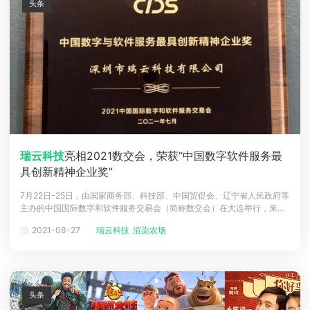
头条
瑞云科技
亮相2021数交会，荣获“中国数字软件服务最
具创新精神企业奖”
7月22日-25日，由国家商务部、科技部、中国贸促会、辽宁省人民政府等
主办的中国国际数字和软件服务交易会（简称数交会）在大连举行，来自
中国、日本、韩国、英国、德国等国家和地区的500多家厂商参会并进行
2021-08-27
瑞云科技
渲染农场
商务对接洽谈。
瑞云科技
作为深圳代表企业之一亮相本次数交会，并在大
会中荣获了“中国数字软件服务最具创新精神企业奖”。深圳展区的展示主
题为“数智
头条