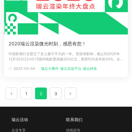
2020瑞云渲染微光时刻，感恩有您！
中国影视行业度过了史上最不平凡的一年。受疫情影响，截止到2020年
12月30日23:05:15国内电影票房破200亿元，票房约为去年的30%。从
电影撤档影院全面停滞到网络电影市场的爆发，再到影院有序复工观众回
2023-05-04
瑞云大事件
瑞云渲染平台
瑞云科技
渲染农场
归影院，我们见证了影视行业太多的历史拐点，2020年是值得所有人铭记
的年份。图片源自灯塔专业版这一年，是曲折的一年，有太多的悲与痛，
1
2
3
瑞云活动
联系我们
企业专享
动画咨询