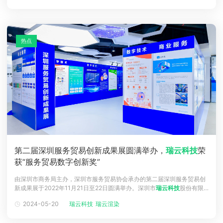
民政府、贵州省气象局、共青团贵州省委指导，贵阳大数据交易所主办，
深圳市瑞云
热点
第二届深圳服务贸易创新成果展圆满举办，
瑞云科技
荣
获“服务贸易数字创新奖”
由深圳市商务局主办，深圳市服务贸易协会承办的第二届深圳服务贸易创
新成果展于2022年11月21日至22日圆满举办。深圳市
瑞云科技
股份有限
公司（以下简称
瑞云科技
）作为行业代表企业参与此次展会，展示了在视
2024-05-20
瑞云科技
瑞云渲染
觉云计算领域的成果和案例。本次深圳服务贸易创新成果展旨在充分展示
深圳市全面深化服务贸易发展试点的创新成果，展示服务贸易行业新业态