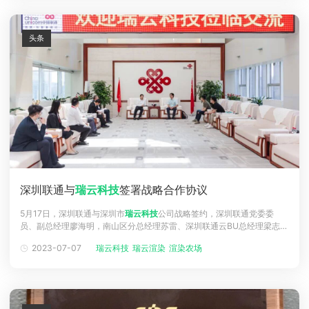
新模式，推动
头条
深圳联通与
瑞云科技
签署战略合作协议
5月17日，深圳联通与深圳市
瑞云科技
公司战略签约，深圳联通党委委
员、副总经理廖海明，南山区分总经理苏雷、深圳联通云BU总经理梁志
明，
瑞云科技
总经理邹琼、副总经理黄金进出席仪式，深圳联通廖海明副
2023-07-07
瑞云科技
瑞云渲染
渲染农场
总经理和
瑞云科技
总经理邹琼代表双方签署协议。
瑞云科技
是一家专注为
视觉行业提供垂直云计算服务的公司，是国内颇具规模的CG（计算机绘
图）渲染平台，拥有单