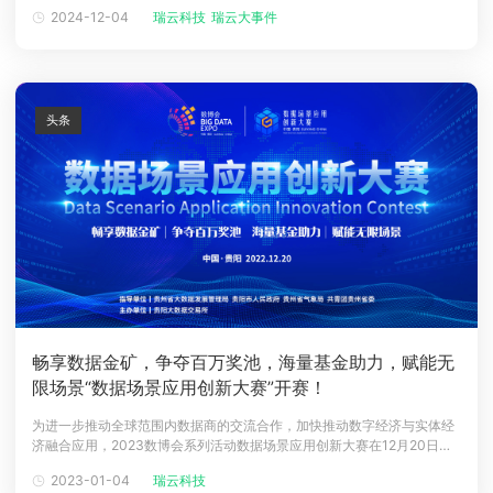
MOREVFX 等影视制作公司、Autodesk、Unity、Chaos 等软件厂商，共
2024-12-04
瑞云科技
瑞云大事件
聚一堂，共商视觉计算产业前沿技术和生态共建。深圳市
瑞云科技
股份有
限公司成立于2004年，是一家专注为视觉行业提供垂直云计算服务
头条
畅享数据金矿，争夺百万奖池，海量基金助力，赋能无
限场景“数据场景应用创新大赛”开赛！
为进一步推动全球范围内数据商的交流合作，加快推动数字经济与实体经
济融合应用，2023数博会系列活动数据场景应用创新大赛在12月20日开
启。这既是一次智力的角逐战，更是一封招才的英雄帖。01 以赛为媒 充
2023-01-04
瑞云科技
分激活数据要素潜能据介绍，大赛由贵州省大数据发展管理局、贵阳市人