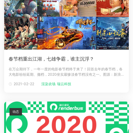
春节档重出江湖，七雄争霸，谁主沉浮？
在万众期待下，一年一度的电影春节档终于来了！回首去年的春节档，各
大电影纷纷延期、撤档，2020坐实最惨淡春节档没有之一。图源：新浪电
影微博截图今年，各大贺岁电影重振旗鼓，终于打响了2021春节档大战。
2021-02-22
渲染农场
瑞云科技
1月29日，2021年春节档正式进入预售期。据猫眼电影统计，截止至2月5
日，春节档影片总预售额已破3亿元！图源：猫眼榜单数据其中撤档延期
了1
动态