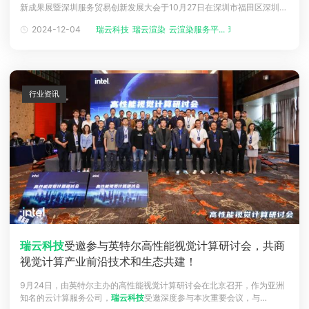
新成果展暨深圳服务贸易创新发展大会于10月27日在深圳市福田区深圳新
下载
一代产业园二栋3楼天使荟举办并取得圆满成功。深圳市
瑞云科技
股份有
动画客户端
动画客户端
动画客户端
动画客户端
动画客户端
动画客户端
2024-12-04
瑞云科技
瑞云渲染
云渲染服务平...
瑞云大事件
限公司（以下简称：
瑞云科技
）携旗下产品亮相展会，并荣获''2022年度
深圳市服务贸易行业领军奖''。本届深圳服务贸易创新成果展以服务创新
效果图客户端
效果图客户端
效果图客户端
效果图客户端
效果图客户端
效果图客户端
帮助/教程
数智赋
登录
行业资讯
瑞云科技
受邀参与英特尔高性能视觉计算研讨会，共商
视觉计算产业前沿技术和生态共建！
9月24日，由英特尔主办的高性能视觉计算研讨会在北京召开，作为亚洲
知名的云计算服务公司，
瑞云科技
受邀深度参与本次重要会议，与