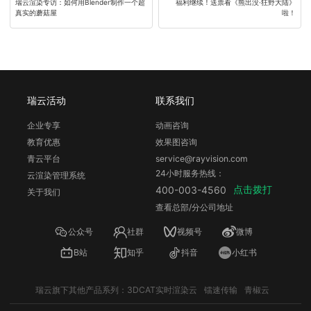
瑞云渲染专访：如何用Blender制作一个超
福利继续！送票看《熊出没·狂野大陆》
真实的蘑菇屋
啦！
瑞云活动
联系我们
企业专享
动画咨询
教育优惠
效果图咨询
青云平台
service@rayvision.com
24小时服务热线：
云渲染管理系统
点击拨打
400-003-4560
关于我们
查看总部/分公司地址
公众号
社群
视频号
微博
B站
知乎
抖音
小红书
瑞云旗下其他产品系列：
3DCAT实时渲染云
镭速传输
青椒云