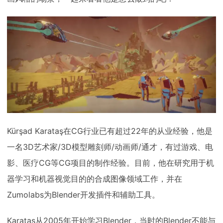
下载
动画客户端
动画客户端
动画客户端
动画客户端
动画客户端
动画客户端
效果图客户端
效果图客户端
效果图客户端
效果图客户端
效果图客户端
效果图客户端
帮助/教程
登录
Kürşad Karataş在CG行业已有超过22年的从业经验，他是
一名3D艺术家/3D模型雕刻师/动画师/通才，有过游戏、电
影、医疗CG等CG项目的制作经验。目前，他在研究用于机
器学习和机器视觉目的的合成图像领域工作，并在
Zumolabs为Blender开发插件和辅助工具。
Karataş从2005年开始学习Blender，当时的Blender不能与