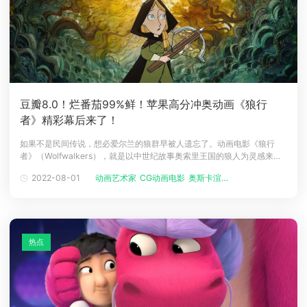
豆瓣8.0！烂番茄99%鲜！苹果高分冲奥动画《狼行
者》精彩幕后来了！
如果不是民间传说，想必爱尔兰的狼群早被人遗忘了。动画电影《狼行
者》（Wolfwalkers），就是以中世纪故事奥索里王国的狼人为灵感来
源，由爱尔兰动画工作室Cartoon Saloon打造。该影片是第45届多伦多
2022-08-01
动画艺术家
CG动画电影
奥斯卡渲染资...
国际电影节首映作品，于2020年12月11日在流媒体平台Apple TV+上线，
并获得了豆瓣8.0，烂番茄99%鲜的好评！影片讲
热点