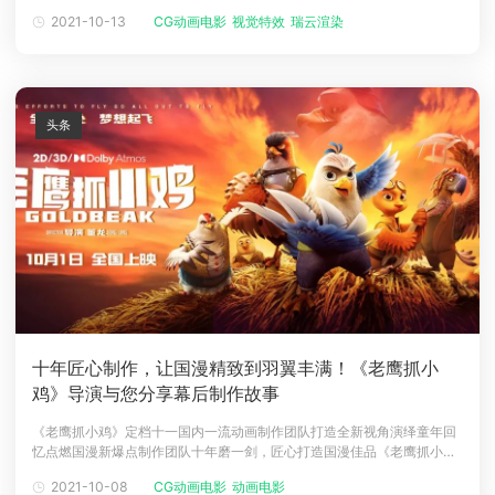
时，都被其中充满科幻色彩的细节，以及预告片营造出的紧张感和悬疑感
2021-10-13
CG动画电影
视觉特效
瑞云渲染
下载
深深吸引！《太空群落》融合了外星生物、惊悚、科幻三大主题，在国际
动画客户端
动画客户端
动画客户端
动画客户端
动画客户端
动画客户端
舞台上大放异彩，先后荣获“基辅国际电影节最佳影片”和“奥地利国际电影
节最佳外语
效果图客户端
效果图客户端
效果图客户端
效果图客户端
效果图客户端
效果图客户端
帮助/教程
头条
登录
十年匠心制作，让国漫精致到羽翼丰满！《老鹰抓小
鸡》导演与您分享幕后制作故事
《老鹰抓小鸡》定档十一国内一流动画制作团队打造全新视角演绎童年回
忆点燃国漫新爆点制作团队十年磨一剑，匠心打造国漫佳品《老鹰抓小
鸡》也被列入“一带一路”精品项目让国漫精致到羽翼丰满Renderbus瑞云
2021-10-08
CG动画电影
动画电影
渲染倍感荣幸能成为《老鹰抓小鸡》的云渲染服务商，共耗费140万+机