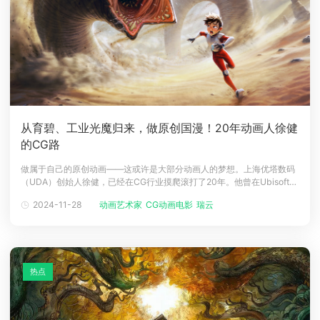
从育碧、工业光魔归来，做原创国漫！20年动画人徐健
的CG路
做属于自己的原创动画——这或许是大部分动画人的梦想。上海优塔数码
（UDA）创始人徐健，已经在CG行业摸爬滚打了20年。他曾在Ubisoft育
碧上海和蒙特利尔做了5年游戏美术组长，但做动画的热忱一直怀揣在
2024-11-28
动画艺术家
CG动画电影
瑞云
心，他说，“在游戏（发展得）最好的时候，我还是在考虑做动画。”和千
千万万的动画人一样，他一直坚持着自己的动画初心并为之奋斗，也“孕
育”着自
热点