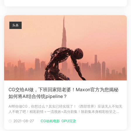
时，深度合作，助力优质国漫梦想起飞！9月28日，瑞云渲染包场超前点
映《老鹰
头条
CG交给AI做，下班回家陪老婆！Maxon官方为您揭秘
如何将AI结合传统pipeline？
AI帮你做CG，你想过么？其实已经实现了！《西部世界》应该无人不知无
人不晓了吧！精彩剧情＋一流视效=高分剧集！除剧集本身精彩纷呈之
外，作为剧集的开头和剧集主题的浓缩，《西部世界》的片头一直保持高
2021-08-27
CG动画电影
GPU渲染
水准，也多次获得艾美奖最佳片头设计的提名。第三季的片头制作中，动
态设计公司公司Antibody的创意总监将AI技术加入Pipeline与传统影视制