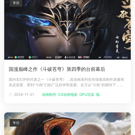
专访
国漫巅峰之作《斗破苍穹》第四季的台前幕后
国内玄幻IP的代表之一《斗破苍穹》，其动画系列也凭借着高制作质量和
高还原度，受到“斗粉”们的广泛好评和喜爱。在万众“斗粉”的期待下，
《斗破苍穹》第四季历经三年打磨，终于在3月28日正式开播！《斗破苍
2024-11-21
动画制作
CG动画电影
GPU渲染
瑞云渲染平台
穹》第四季由阅文集团、企鹅影视、万达影业联合出品，幻维数码制作，
Renderbus瑞云渲染提供云渲染服务。上线一月，播放量已轻松突破4亿
次，稳
专访