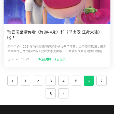
瑞云渲染请你看《许愿神龙》和《熊出没·狂野大陆》
啦！
新年伊始，2021年的电影市场已经悄然拉开了序幕。由于疫情原因，很多
大家期待已久的影片终于要和大家见面啦。下面就给大家介绍两部由瑞云
渲染提供云渲染服务的优秀动画电影，往下看有福利哦！《许愿神龙》导
2023-11-22
CG动画电影
瑞云渲染
演/编剧： 克里斯·艾伯翰斯配音： 成龙 / 牛骏峰 / 薇薇安 / 苏柏丽上映日
期： 2021-01-15(中国大陆)剧情简介：你知道这世上仅
1
2
3
4
5
6
7
8