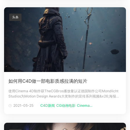
头条
如何用C4D做一部电影质感拉满的短片
使用Cinema 4D制作获TheCGBros播放量认证德国制作公司Mondlicht
Studios为Motion Design Awards大奖制作的宣传系列视频&x26;海报
《Elevation》受著名导演大卫·芬奇影响，电影质感拉满讲述虚实时空交
2021-05-25
C4D新闻
CG动画电影
Cinema...
织的神秘故事《Elevation》海报TheCGBros播放量认证Motion Des