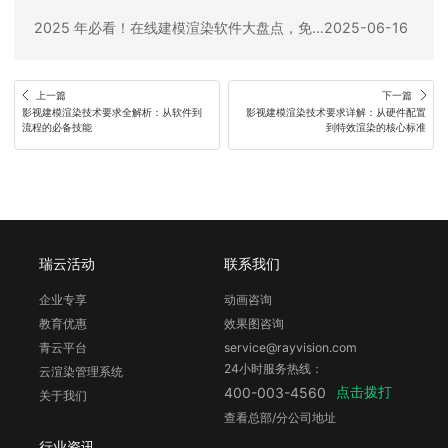
2025 年必看！在线建模渲染软件大盘点，免费又实用
2025-06-16
上一篇
下一篇
影视建模渲染技术要求全解析：从软件到
影视建模渲染技术要求详解：从硬件配置
流程的必备技能
到特效渲染的核心标准
瑞云活动
联系我们
企业专享
动画咨询
教育优惠
效果图咨询
青云平台
service@rayvision.com
24小时服务热线：
云渲染管理系统
点击拨打
400-003-4560
关于我们
查看总部/分公司地址
行业资讯