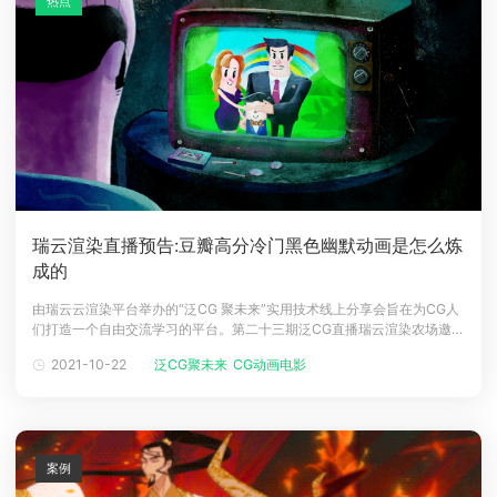
热点
瑞云渲染直播预告:豆瓣高分冷门黑色幽默动画是怎么炼
成的
由瑞云云渲染平台举办的“泛CG 聚未来”实用技术线上分享会旨在为CG人
们打造一个自由交流学习的平台。第二十三期泛CG直播瑞云渲染农场邀请
到了独立动画导演张俊杰。“父亲为了保护儿子，要弄瞎儿子的眼
2021-10-22
泛CG聚未来
CG动画电影
睛？！”一部豆瓣8分冷门动画佳作讲述了这样一个匪夷所思的故事。先一
起来欣赏一下这部脑洞大开的动画短片——《美丽新视界（Pokey
Pokey）》。
案例