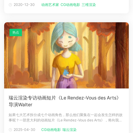
年9月27日在中国青年动画电影孵化基地（杭州艺创小镇）举行，邀请国
2020-12-30
动画艺术家
CG动画电影
三维渲染
内新锐的动画导演、制片人、动画专业人士、行业媒体等现场分享心得感
悟和产业内探讨，并与现场专业观众面对面交流互动，在论坛中还发布青
年动画导
热点
瑞云渲染专访动画短片《Le Rendez-Vous des Arts》
导演Walter
如果七大艺术拆分成七个动画角色，那么他们聚集在一起会发生怎样的故
事呢？一部意大利的动画短片《Le Rendez-Vous des Arts》，将向我们
展示艺术化身为七位不同的艺术家在森林中发生的一些充满想象力的精彩
2025-04-30
CG动画电影
瑞云渲染
故事。这部动画短片由Walter Rastelli执导，他是这是电影的制作人，亲