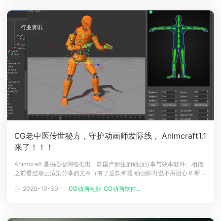
行业资讯
CG老中医传世秘方，守护动画师发际线， Animcraft1.1
来了！！！
Animcraft 是由心智网络推出一款国产新生的动画分享与效率软件。相信
之前看过瑞云渲染分享的文章（有了这款神器 动画师再也不用担心 K 断手
了） 的小伙伴都有所了解。为了不断完善和提升打造更好的用户体验，就
2020-10-30
CG动画电影
CG动画软件...
在今日研发团队推出了Animcraft1.1 版本，迎来了19项新功能与升级，让
我们一起看看吧！新功能聚焦Animcraft 1.