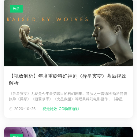
热点
【视效解析】年度重磅科幻神剧《异星灾变》幕后视效
解析
《异星灾变》无疑是今年最受瞩目的科幻剧集。导演之一雷德利·斯科特曾
执导《异形》《银翼杀手》《火星救援》等经典科幻电影巨作，《异星灾
变》剧集包含人工智能、怪物、宗教、外星殖民等令人着迷的科幻元素，
2020-10-26
视觉特效
CG动画电影
讲述两个机器人授命在一个神秘星球抚育人类后代，期间发生了很多极富
想象力甚至疯狂的事情，画面少不了让人应接不暇的惊艳视觉效果。剧集
共计超过3000个