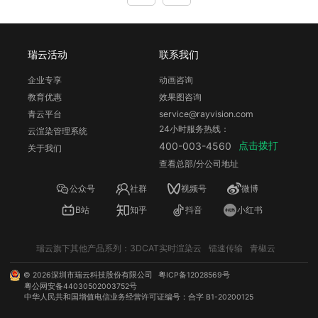
瑞云活动
联系我们
企业专享
动画咨询
教育优惠
效果图咨询
青云平台
service@rayvision.com
24小时服务热线：
云渲染管理系统
点击拨打
400-003-4560
关于我们
查看总部/分公司地址
公众号
社群
视频号
微博
B站
知乎
抖音
小红书
瑞云旗下其他产品系列：
3DCAT实时渲染云
镭速传输
青椒云
©
2026
深圳市瑞云科技股份有限公司
粤ICP备12028569号
粤公网安备44030502003752号
中华人民共和国增值电信业务经营许可证编号：合字 B1-20200125