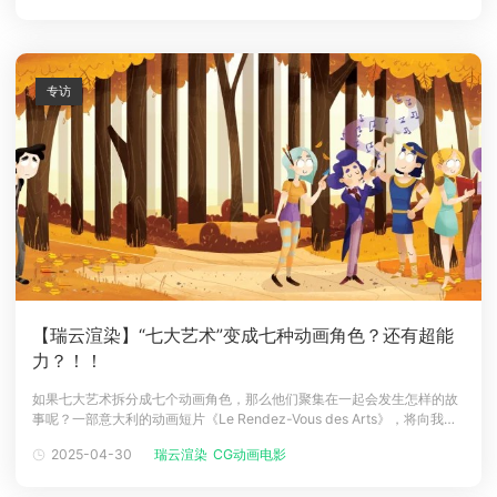
自负责动画角色建模、贴图、灯光、渲染和最终合成
专访
【瑞云渲染】“七大艺术”变成七种动画角色？还有超能
力？！！
如果七大艺术拆分成七个动画角色，那么他们聚集在一起会发生怎样的故
事呢？一部意大利的动画短片《Le Rendez-Vous des Arts》，将向我们
展示艺术化身为七位不同的艺术家在森林中发生的一些充满想象力的精彩
2025-04-30
瑞云渲染
CG动画电影
故事。这部动画短片由Walter Rastelli执导，他是这是电影的制作人，亲
自负责动画角色建模、贴图、灯光、渲染和最终合成