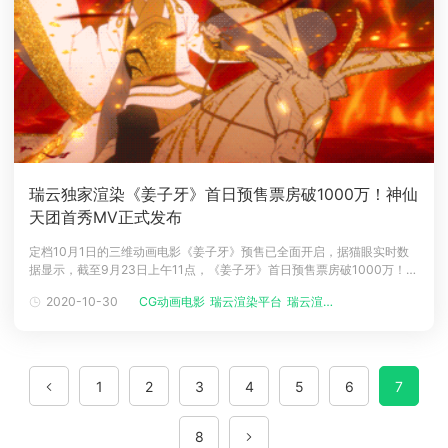
瑞云独家渲染《姜子牙》首日预售票房破1000万！神仙
天团首秀MV正式发布
定档10月1日的三维动画电影《姜子牙》预售已全面开启，据猫眼实时数
据显示，截至9月23日上午11点，《姜子牙》首日预售票房破1000万！预
售火热进行中！“补年”版海报IMAX 版海报姜子牙还联合哪吒、大圣、敖
2020-10-30
CG动画电影
瑞云渲染平台
瑞云渲染
丙成团，组合“SHEN.神仙天团”出道！练习时长3000年的队长——姜子
牙；陈塘关第一rapper——哪吒；花果山出道的灵魂主舞——
1
2
3
4
5
6
7
8