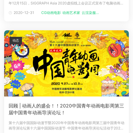
年12月15日，SIGGRAPH Asia 2020虚拟线上会议正式宣布了电脑动画节
下载
的三部获奖短片：最佳作品奖《Shoom’s Odyssey》、最佳学生作品奖
动画客户端
动画客户端
动画客户端
动画客户端
动画客户端
动画客户端
2020-12-31
CG动画电影
动画艺术家
云渲染服务平...
《Migrants》、评审团特别奖《Box Assassin》。此次评选，共收到了
577个CG动画
效果图客户端
效果图客户端
效果图客户端
效果图客户端
效果图客户端
效果图客户端
帮助/教程
登录
动态
回顾 | 动画人的盛会！！2020中国青年动画电影周第三
届中国青年动画导演论坛！
第十六届中国国际动漫节暨2020年中国青年动画电影周第三届中国青年动
画导演论坛第十六届中国国际动漫节· 中国青年动画导演论坛活动于2020