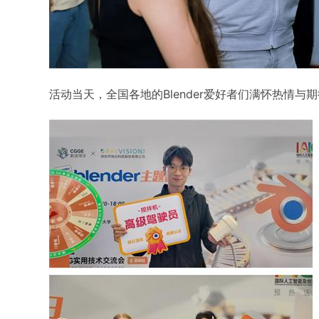
活动当天，全国各地的Blender爱好者们满怀热情与