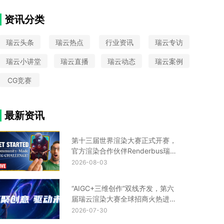
VAX
大圣归来
中国国际动漫节
Python
CIS设计
Turtle渲染器
星火国际设计奖
资讯分类
金鸡百花奖
UE云渲染平台
瑞云头条
瑞云热点
行业资讯
瑞云专访
瑞云小讲堂
瑞云直播
瑞云动态
瑞云案例
CG竞赛
最新资讯
第十三届世界渲染大赛正式开赛，
官方渲染合作伙伴Renderbus瑞云
渲染助您渲力全开！
2026-08-03
“AIGC+三维创作”双线齐发，第六
届瑞云渲染大赛全球招商火热进行
中！
2026-07-30