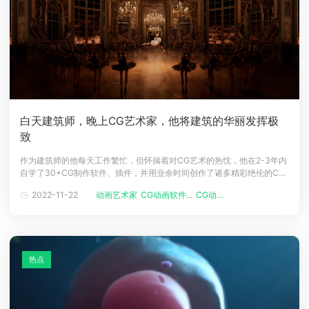
白天建筑师，晚上CG艺术家，他将建筑的华丽发挥极
致
作为建筑师的他每天工作繁忙，但怀揣着对CG艺术的热忱，他在2-3年内
自学了30+CG制作软件、插件，并用业余时间创作了诸多精彩绝伦的CG
作品。他的作品细节丰富，画风瑰丽，充满了浪漫的想象和细腻的质
2022-11-22
动画艺术家
CG动画软件...
CG动画电影
感……他便是严圻 (Kay John Yim)。▲ 严圻近期部分作品 © Kay John
Yim严圻 | Kay John Yim英国皇家特许
热点