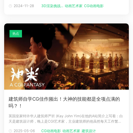
赛事提前交卷的选手作品合集：《多图预警！2023开年3D渲染动画大赛
2024-11-28
3D渲染挑战...
动画艺术家
CG动画电影
瑞云渲染平台
下载
作品抢先看！学生组疯狂上分，专业组压力倍增！》评论区出现了如下画
动画客户端
动画客户端
动画客户端
动画客户端
动画客户端
动画客户端
风啊这这这...........专业组为何迟迟没有大佬交卷？啊？我
效果图客户端
效果图客户端
效果图客户端
效果图客户端
效果图客户端
效果图客户端
帮助/教程
热点
登录
建筑师自学CG佳作频出！大神的技能都是全项点满的
吗？！
英国皇家特许华人建筑师严圻 (Kay John Yim)在他的A站简介上写着：白
天是建筑设计师，晚上是CGI艺术家，主业建筑师的他虽然每天工作繁
忙，但始终怀揣着对CG艺术的热忱，他在业余时间自学了30+CG制作软
2025-05-06
CG动画电影
动画艺术家
建筑设计
件及插件，创作了诸多精彩绝伦的CG作品。
©
Kay John Yim他的作品细