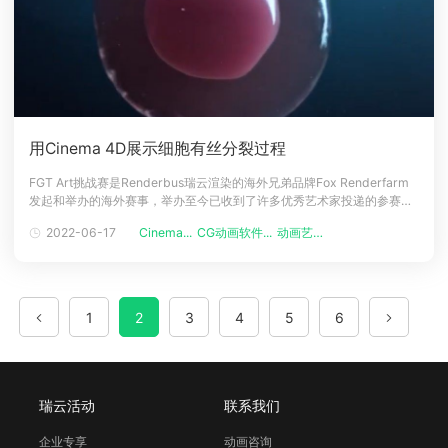
用Cinema 4D展示细胞有丝分裂过程
FGT Art挑战赛是Renderbus瑞云渲染的海外兄弟品牌Fox Renderfarm
发起和举办的海外赛事，举办至今已收到了许多优秀艺术家投递的参赛作
品。Fox Renderfarm在每个月会评选出该月份参赛者中的优胜者，并颁
2022-06-17
Cinema...
CG动画软件...
动画艺术家
发奖品。2022年的“二月之星”由汤姆·利奇博士（Dr. Thom Leach）获
得，他的参赛作品名为“Mit
1
2
3
4
5
6
瑞云活动
联系我们
企业专享
动画咨询