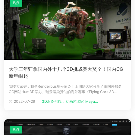
热点
大学三年狂拿国内外十几个3D挑战赛大奖？！国内CG
新星崛起
哈喽大家好，我是Renderbus瑞云渲染！上周给大家分享了由国外知名
CG网站Hum3D举办、瑞云渲染赞助的海外赛事《Flying Cars 3D
Competition》冠军曹如明的专访（←点击回顾），借本次赛事的光，小
2022-07-29
3D渲染挑战...
动画艺术家
Maya新闻
瑞还有幸采访到了CG圈另一位朝阳新星——Shuiguo（王商羽），本次比
赛他获得了亚军，这已经是他第三次获得Hum3D
热点