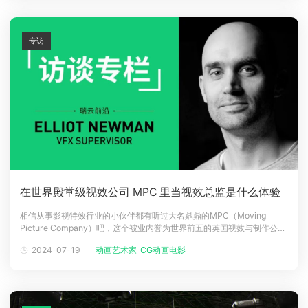
专访
在世界殿堂级视效公司 MPC 里当视效总监是什么体验
相信从事影视特效行业的小伙伴都有听过大名鼎鼎的MPC（Moving
Picture Company）吧，这个被业内誉为世界前五的英国视效与制作公
司，在全球 10 个地点设有工作室，成立 45 年来，一直是电影电视行业、
2024-07-19
动画艺术家
CG动画电影
视觉特效和动画领域的全球领导者。官网地址：www.mpcfilm.com作为
老牌视效大厂，MPC每年会产出非常多优质的视效