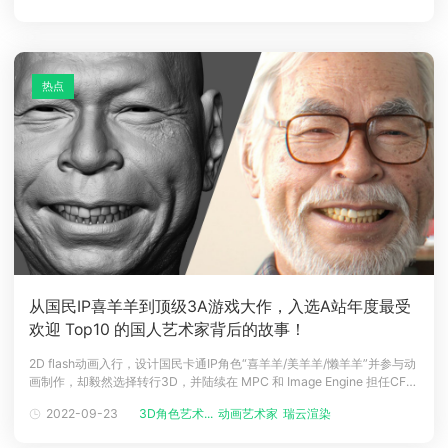
节丰富，画风瑰丽，充满了浪漫的想象和细腻
热点
从国民IP喜羊羊到顶级3A游戏大作，入选A站年度最受
欢迎 Top10 的国人艺术家背后的故事！
2D flash动画入行，设计国民卡通IP角色“喜羊羊/美羊羊/懒羊羊”并参与动
画制作，却毅然选择转行3D，并陆续在 MPC 和 Image Engine 担任CFX
艺术家。他参与过《美国狙击手》、《侏罗纪世界》等知名项目，目前在
2022-09-23
3D角色艺术...
动画艺术家
瑞云渲染
全球顶级电子游戏开发工作室顽皮狗（Naughty Dog）担任高级角色艺术
家，参与现象级AAA游戏大作《最后生