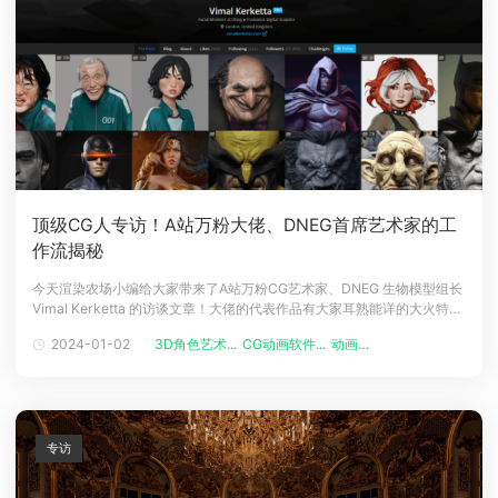
顶级CG人专访！A站万粉大佬、DNEG首席艺术家的工
作流揭秘
今天渲染农场小编给大家带来了A站万粉CG艺术家、DNEG 生物模型组长
Vimal Kerketta 的访谈文章！大佬的代表作品有大家耳熟能详的大火特效
电影《毒液》、《黑客帝国》和《神奇动物》等等，小编下次争取联络上
2024-01-02
3D角色艺术...
CG动画软件...
动画艺术家
大佬给大家来期教学直播哇~www.artstation.com/vimalkerketta▲这个
是大佬A站的地址01 自我介
专访